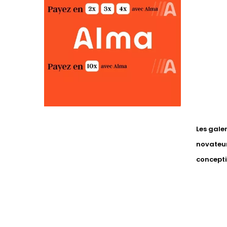
Les gale
novateur
concepti