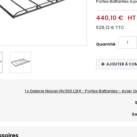
Portes Battantes à pa
440,10 €
HT
528,12 €
TTC
Quantité
AJOUTER À CO
1 x Galerie Nissan NV300 L2H1 - Portes Battantes - Acier G
S
So
soires