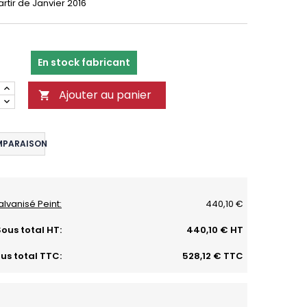
rtir de Janvier 2016
En stock fabricant
Ajouter au panier

MPARAISON
alvanisé Peint:
440,10 €
ous total HT:
440,10 € HT
us total TTC:
528,12 € TTC