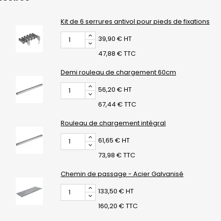
Kit de 6 serrures antivol pour pieds de fixations
39,90 € HT
47,88 € TTC
Demi rouleau de chargement 60cm
56,20 € HT
67,44 € TTC
Rouleau de chargement intégral
61,65 € HT
73,98 € TTC
Chemin de passage - Acier Galvanisé
133,50 € HT
160,20 € TTC