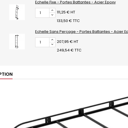
Echelle Fixe - Portes Battantes - Acier Epoxy
111,25 € HT
133,50 € TTC
Echelle Sans Perçage - Portes Battantes - Acier E
207,95 € HT
249,54 € TTC
PTION