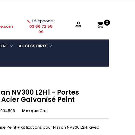
Téléphone :
0

shopping_cart
ie.com
03 66 72 55
09
MENT
ACCESSOIRES
san NV300 L2H1 - Portes
 Acier Galvanisé Peint
3934508
Marque
Cruz
sé Peint + kit fixations pour Nissan NV300 L2H1 avec