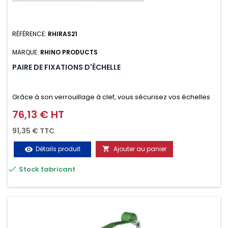
RÉFÉRENCE:
RHIRAS21
MARQUE:
RHINO PRODUCTS
PAIRE DE FIXATIONS D'ÉCHELLE
Grâce à son verrouillage à clef, vous sécurisez vos échelles
d'un seul geste aussi bien contre le vol que pendant le
76,13 € HT
Prix
transport. Référence vendue par paire.
91,35 € TTC
Détails produit
Ajouter au panier
visibility


Stock fabricant