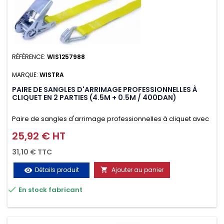
RÉFÉRENCE:
WIS1257988
MARQUE:
WISTRA
PAIRE DE SANGLES D'ARRIMAGE PROFESSIONNELLES À
CLIQUET EN 2 PARTIES (4.5M + 0.5M / 400DAN)
Paire de sangles d'arrimage professionnelles à cliquet avec
crochet en 2 parties (4.5M + 0.5M / 400daN), simple et rapide
25,92 € HT
Prix
d'utilisation. Permet d'arrimer et de sécuriser
31,10 € TTC
vos chargements pendant le transport. Matière polyester
Détails produit
Ajouter au panier
visibility

très résistante aux UV et aux variations de températures,

En stock fabricant
n'absorbe pas l'eau.