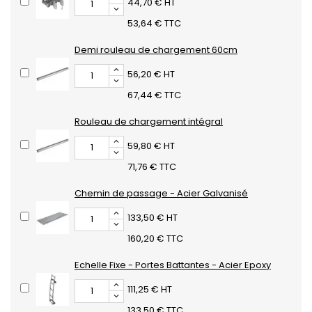
44,70 € HT
53,64 € TTC
Demi rouleau de chargement 60cm
56,20 € HT
67,44 € TTC
Rouleau de chargement intégral
59,80 € HT
71,76 € TTC
Chemin de passage - Acier Galvanisé
133,50 € HT
160,20 € TTC
Echelle Fixe - Portes Battantes - Acier Epoxy
111,25 € HT
133,50 € TTC