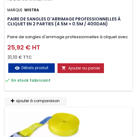
MARQUE:
WISTRA
PAIRE DE SANGLES D'ARRIMAGE PROFESSIONNELLES À
CLIQUET EN 2 PARTIES (4.5M + 0.5M / 400DAN)
Paire de sangles d'arrimage professionnelles à cliquet avec
crochet en 2 parties (4.5M + 0.5M / 400daN), simple et rapide
25,92 € HT
Prix
d'utilisation. Permet d'arrimer et de sécuriser
31,10 € TTC
vos chargements pendant le transport. Matière polyester
Détails produit
Ajouter au panier
visibility

très résistante aux UV et aux variations de températures,

En stock fabricant
n'absorbe pas l'eau.
ajouter à comparaison