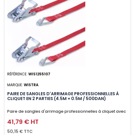
RÉFÉRENCE:
WIS1255107
MARQUE:
WISTRA
PAIRE DE SANGLES D'ARRIMAGE PROFESSIONNELLES À
CLIQUET EN 2 PARTIES (4.5M + 0.5M / 500DAN)
Paire de sangles d'arrimage professionnelles à cliquet avec
crochet en 2 parties (4.5M + 0.5M / 500daN), simple et rapide
41,79 € HT
Prix
d'utilisation. Permet d'arrimer et de sécuriser vos
50,15 € TTC