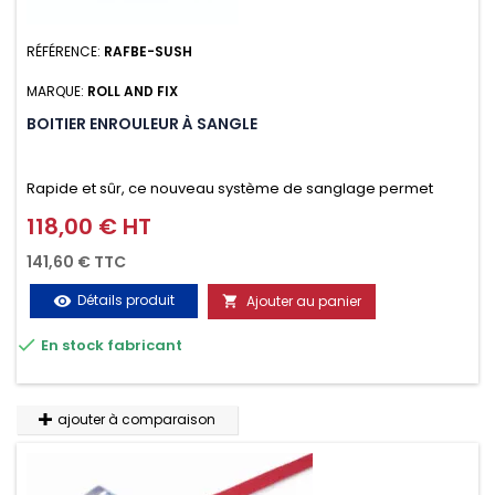
RÉFÉRENCE:
RAFBE-SUSH
MARQUE:
ROLL AND FIX
BOITIER ENROULEUR À SANGLE
Rapide et sûr, ce nouveau système de sanglage permet
d’arrimer le chargement sur la galerie en moins d’une
118,00 € HT
Prix
minute.
141,60 € TTC
Détails produit
Ajouter au panier
visibility


En stock fabricant
ajouter à comparaison