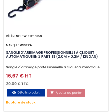
RÉFÉRENCE:
WIS1250150
MARQUE:
WISTRA
SANGLE D'ARRIMAGE PROFESSIONNELLE À CLIQUET
AUTOMATIQUE EN 2 PARTIES (2.0M + 0.2M / 125DAN)
Sangle d'arrimage professionnelle à cliquet automatique
avec crochet S en 2 parties (2.0M + 0.2M / 125daN), simple et
16,67 € HT
Prix
rapide d'utilisation. Permet d'arrimer et de sécuriser
20,00 € TTC
vos chargements pendant le transport. Matière polyester
Détails produit
Ajouter au panier
visibility

très résistante aux UV et aux variations de températures,
Rupture de stock
n'absorbe pas l'eau.