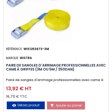
RÉFÉRENCE:
WIS1253673-3M
MARQUE:
WISTRA
PAIRE DE SANGLES D'ARRIMAGE PROFESSIONNELLES AVEC
CAME À GRIFFES (3M OU 5M / 350DAN)
Paire de sangles d'arrimage professionnelles avec came à
griffes (3M ou 5M / 350daN), simple et rapide d'utilisation.
13,92 € HT
Prix
Permet d'arrimer et de sécuriser vos chargements pendant
16,70 € TTC
le transport. Matière polyester très résistante aux UV et aux
Détails produit
Ajouter au panier
visibility

variations de températures, n'absorbe pas l'eau.