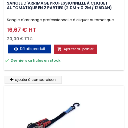
SANGLE D'ARRIMAGE PROFESSIONNELLE À CLIQUET
AUTOMATIQUE EN 2 PARTIES (2.0M + 0.2M / 125DAN)
Sangle d'arrimage professionnelle à cliquet automatique
avec crochet deux doigts soudés en J en 2 parties (2.0M +
16,67 € HT
Prix
0.2M / 125daN), simple et rapide d'utilisation. Permet
20,00 € TTC
d'arrimer et de sécuriser vos chargements pendant le
Détails produit
Ajouter au panier
visibility

transport. Matière polyester très résistante aux UV et aux

Derniers articles en stock
variations de températures, n'absorbe pas l'eau.
ajouter à comparaison