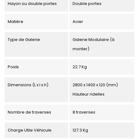
Hayon ou double portes
Double portes
Matière
Acier
Type de Galerie
Galerie Modulaire (à
monter)
Poids
22.7 Kg
Dimensions (L x l x h)
2800 x 1400 x 120 (mm)
Hauteur ridelles
Nombre de traverses
8 traverses
Charge Utile Véhicule
127.3 Kg