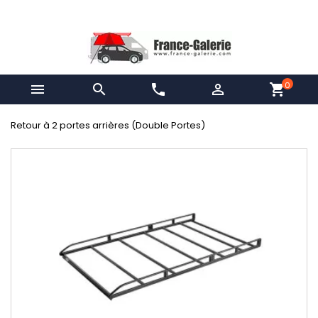
0


phone

shopping_cart
Retour à 2 portes arrières (Double Portes)