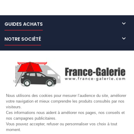

GUIDES ACHATS

NOTRE SOCIÉTÉ

NOS MARQUES DE GALERIES

VOTRE COMPTE
Site protégé par reCAPTCHA.
Vie privée
-
Termes
Nous utilisons des cookies pour mesurer l’audience du site, améliorer
LETTRE D'INFORMATIONS
votre navigation et mieux comprendre les produits consultés par nos
visiteurs.
Ces informations nous aident à améliorer nos pages, nos conseils et
nos campagnes publicitaires.
Vous pouvez accepter, refuser ou personnaliser vos choix à tout
SUIVEZ-NOUS
moment.