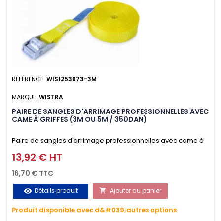
RÉFÉRENCE:
WIS1253673-3M
MARQUE:
WISTRA
PAIRE DE SANGLES D'ARRIMAGE PROFESSIONNELLES AVEC
CAME À GRIFFES (3M OU 5M / 350DAN)
Paire de sangles d'arrimage professionnelles avec came à
griffes (3M ou 5M / 350daN), simple et rapide d'utilisation.
13,92 € HT
Prix
Permet d'arrimer et de sécuriser vos chargements pendant
16,70 € TTC
le transport. Matière polyester très résistante aux UV et aux
Détails produit
Ajouter au panier
visibility

variations de températures, n'absorbe pas l'eau.
Produit disponible avec d&#039;autres options