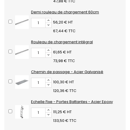
47,88 € TTC
Demi rouleau de chargement 60cm
56,20 € HT
67,44 € TTC
Rouleau de chargement intégral
61,65 € HT
73,98 € TTC
Chemin de passage - Acier Galvanisé
100,30 € HT
120,36 € TTC
Echelle Fixe - Portes Battantes - Acier Epoxy
111,25 € HT
133,50 € TTC