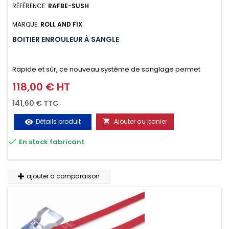
RÉFÉRENCE:
RAFBE-SUSH
MARQUE:
ROLL AND FIX
BOITIER ENROULEUR À SANGLE
Rapide et sûr, ce nouveau système de sanglage permet
d’arrimer le chargement sur la galerie en moins d’une
118,00 € HT
Prix
minute.
141,60 € TTC
Détails produit
Ajouter au panier
visibility


En stock fabricant
ajouter à comparaison