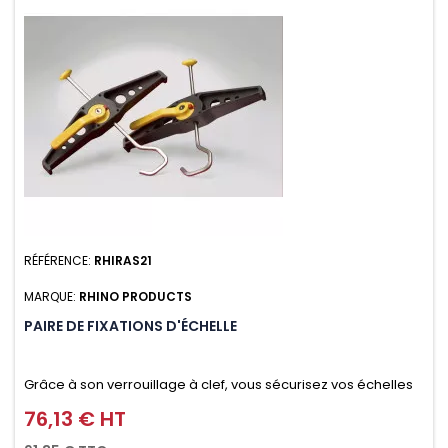
RÉFÉRENCE:
RHIRAS21
MARQUE:
RHINO PRODUCTS
PAIRE DE FIXATIONS D'ÉCHELLE
Grâce à son verrouillage à clef, vous sécurisez vos échelles
d'un seul geste aussi bien contre le vol que pendant le
76,13 € HT
Prix
transport. Référence vendue par paire.