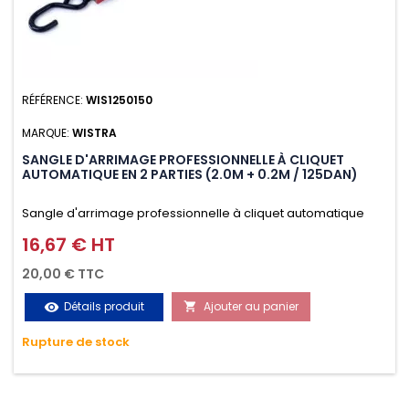
RÉFÉRENCE:
WIS1250150
MARQUE:
WISTRA
SANGLE D'ARRIMAGE PROFESSIONNELLE À CLIQUET
AUTOMATIQUE EN 2 PARTIES (2.0M + 0.2M / 125DAN)
Sangle d'arrimage professionnelle à cliquet automatique
avec crochet S en 2 parties (2.0M + 0.2M / 125daN), simple et
16,67 € HT
Prix
rapide d'utilisation. Permet d'arrimer et de sécuriser
20,00 € TTC
vos chargements pendant le transport. Matière polyester
Détails produit
Ajouter au panier
visibility

très résistante aux UV et aux variations de températures,
Rupture de stock
n'absorbe pas l'eau.