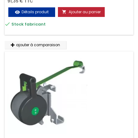
91,35 € TTC
Détails produit
Ajouter au panier
visibility


Stock fabricant
ajouter à comparaison