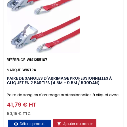
RÉFÉRENCE:
WIS1255107
MARQUE:
WISTRA
PAIRE DE SANGLES D'ARRIMAGE PROFESSIONNELLES À
CLIQUET EN 2 PARTIES (4.5M + 0.5M / 500DAN)
Paire de sangles d'arrimage professionnelles à cliquet avec
crochet en 2 parties (4.5M + 0.5M / 500daN), simple et rapide
41,79 € HT
Prix
d'utilisation. Permet d'arrimer et de sécuriser vos
50,15 € TTC
chargements pendant le transport. Matière polyester très
Détails produit
Ajouter au panier
visibility
