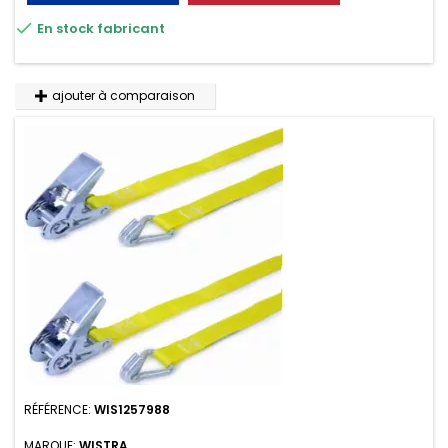
résistante aux UV et aux variations de températures,

En stock fabricant
n'absorbe pas l'eau.
ajouter à comparaison
RÉFÉRENCE:
WIS1257988
MARQUE:
WISTRA