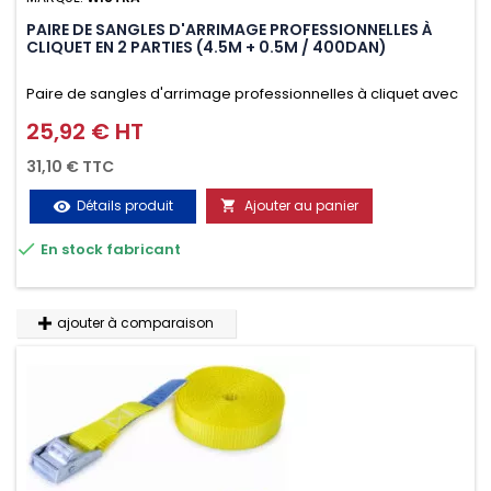
PAIRE DE SANGLES D'ARRIMAGE PROFESSIONNELLES À
CLIQUET EN 2 PARTIES (4.5M + 0.5M / 400DAN)
Paire de sangles d'arrimage professionnelles à cliquet avec
crochet en 2 parties (4.5M + 0.5M / 400daN), simple et rapide
25,92 € HT
Prix
d'utilisation. Permet d'arrimer et de sécuriser
31,10 € TTC
vos chargements pendant le transport. Matière polyester
Détails produit
Ajouter au panier
visibility

très résistante aux UV et aux variations de températures,

En stock fabricant
n'absorbe pas l'eau.
ajouter à comparaison