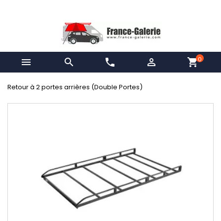
0


phone

shopping_cart
Retour à 2 portes arrières (Double Portes)