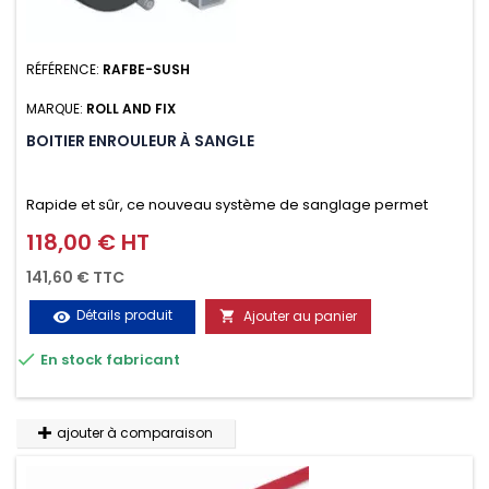
RÉFÉRENCE:
RAFBE-SUSH
MARQUE:
ROLL AND FIX
BOITIER ENROULEUR À SANGLE
Rapide et sûr, ce nouveau système de sanglage permet
d’arrimer le chargement sur la galerie en moins d’une
118,00 € HT
Prix
minute.
141,60 € TTC
Détails produit
Ajouter au panier
visibility


En stock fabricant
ajouter à comparaison