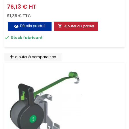
d'un seul geste aussi bien contre le vol que pendant le
76,13 € HT
Prix
transport. Référence vendue par paire.
91,35 € TTC
Détails produit
Ajouter au panier
visibility


Stock fabricant
ajouter à comparaison