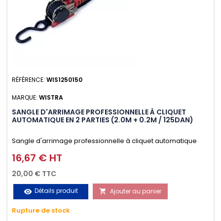
RÉFÉRENCE:
WIS1250150
MARQUE:
WISTRA
SANGLE D'ARRIMAGE PROFESSIONNELLE À CLIQUET
AUTOMATIQUE EN 2 PARTIES (2.0M + 0.2M / 125DAN)
Sangle d'arrimage professionnelle à cliquet automatique
avec crochet S en 2 parties (2.0M + 0.2M / 125daN), simple et
16,67 € HT
Prix
rapide d'utilisation. Permet d'arrimer et de sécuriser
20,00 € TTC
vos chargements pendant le transport. Matière polyester
Détails produit
Ajouter au panier
visibility

très résistante aux UV et aux variations de températures,
Rupture de stock
n'absorbe pas l'eau.