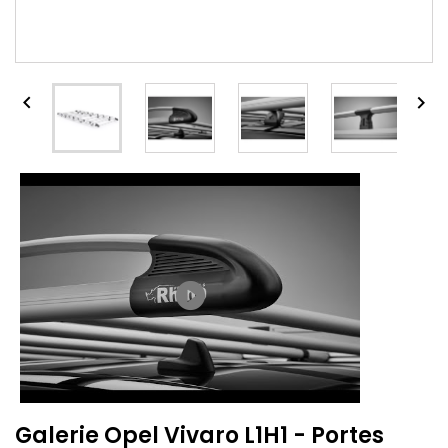


play_circle_filled
Galerie Opel Vivaro L1H1 - Portes