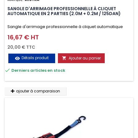
SANGLE D'ARRIMAGE PROFESSIONNELLE À CLIQUET
AUTOMATIQUE EN 2 PARTIES (2.0M + 0.2M / 125DAN)
Sangle d'arrimage professionnelle à cliquet automatique
avec crochet deux doigts soudés en J en 2 parties (2.0M +
16,67 € HT
Prix
0.2M / 125daN), simple et rapide d'utilisation. Permet
20,00 € TTC
d'arrimer et de sécuriser vos chargements pendant le
Détails produit
Ajouter au panier
visibility

transport. Matière polyester très résistante aux UV et aux

Derniers articles en stock
variations de températures, n'absorbe pas l'eau.
ajouter à comparaison