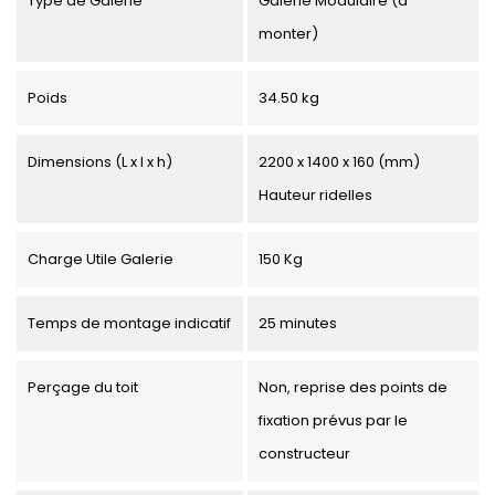
Type de Galerie
Galerie Modulaire (à
monter)
Poids
34.50 kg
Dimensions (L x l x h)
2200 x 1400 x 160 (mm)
Hauteur ridelles
Charge Utile Galerie
150 Kg
Temps de montage indicatif
25 minutes
Perçage du toit
Non, reprise des points de
fixation prévus par le
constructeur