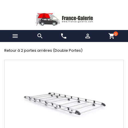
0


phone

shopping_cart
Retour à 2 portes arrières (Double Portes)