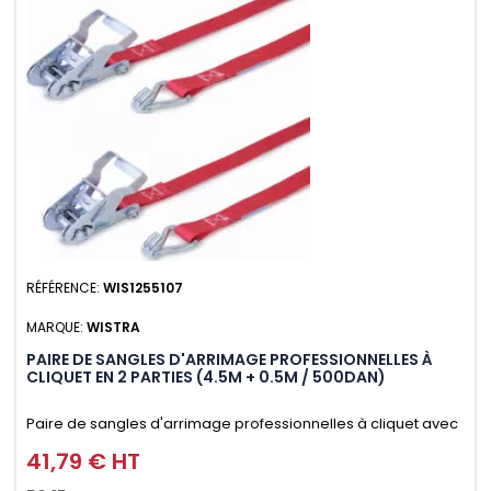
RÉFÉRENCE:
WIS1255107
MARQUE:
WISTRA
PAIRE DE SANGLES D'ARRIMAGE PROFESSIONNELLES À
CLIQUET EN 2 PARTIES (4.5M + 0.5M / 500DAN)
Paire de sangles d'arrimage professionnelles à cliquet avec
crochet en 2 parties (4.5M + 0.5M / 500daN), simple et rapide
41,79 € HT
Prix
d'utilisation. Permet d'arrimer et de sécuriser vos