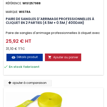
RÉFÉRENCE:
WIS1257988
MARQUE:
WISTRA
PAIRE DE SANGLES D'ARRIMAGE PROFESSIONNELLES À
CLIQUET EN 2 PARTIES (4.5M + 0.5M / 400DAN)
Paire de sangles d'arrimage professionnelles à cliquet avec
crochet en 2 parties (4.5M + 0.5M / 400daN), simple et rapide
25,92 € HT
Prix
d'utilisation. Permet d'arrimer et de sécuriser
31,10 € TTC
vos chargements pendant le transport. Matière polyester
Détails produit
Ajouter au panier
visibility

très résistante aux UV et aux variations de températures,

En stock fabricant
n'absorbe pas l'eau.
ajouter à comparaison