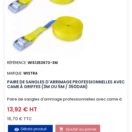
RÉFÉRENCE:
WIS1253673-3M
MARQUE:
WISTRA
PAIRE DE SANGLES D'ARRIMAGE PROFESSIONNELLES AVEC
CAME À GRIFFES (3M OU 5M / 350DAN)
Paire de sangles d'arrimage professionnelles avec came à
griffes (3M ou 5M / 350daN), simple et rapide d'utilisation.
13,92 € HT
Prix
Permet d'arrimer et de sécuriser vos chargements pendant
16,70 € TTC
le transport. Matière polyester très résistante aux UV et aux
Détails produit
Ajouter au panier
visibility
