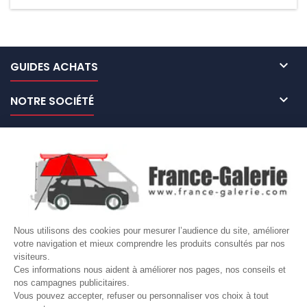

GUIDES ACHATS

NOTRE SOCIÉTÉ

NOS MARQUES DE GALERIES

VOTRE COMPTE
Site protégé par reCAPTCHA.
Vie privée
-
Termes
Nous utilisons des cookies pour mesurer l’audience du site, améliorer
votre navigation et mieux comprendre les produits consultés par nos
LETTRE D'INFORMATIONS
visiteurs.
Ces informations nous aident à améliorer nos pages, nos conseils et
nos campagnes publicitaires.
Vous pouvez accepter, refuser ou personnaliser vos choix à tout