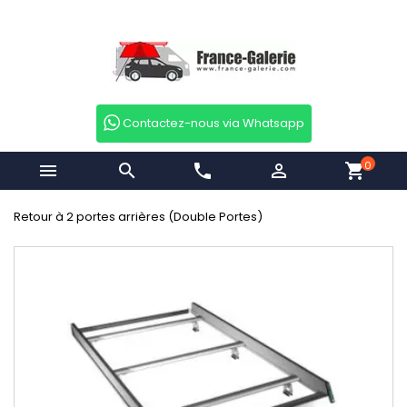
Contactez-nous via Whatsapp
0


phone

shopping_cart
Retour à 2 portes arrières (Double Portes)