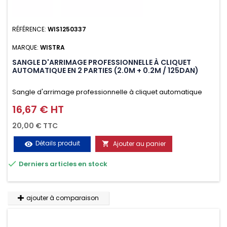
RÉFÉRENCE:
WIS1250337
MARQUE:
WISTRA
SANGLE D'ARRIMAGE PROFESSIONNELLE À CLIQUET
AUTOMATIQUE EN 2 PARTIES (2.0M + 0.2M / 125DAN)
Sangle d'arrimage professionnelle à cliquet automatique
avec crochet deux doigts soudés en J en 2 parties (2.0M +
16,67 € HT
Prix
0.2M / 125daN), simple et rapide d'utilisation. Permet
20,00 € TTC
d'arrimer et de sécuriser vos chargements pendant le
Détails produit
Ajouter au panier
visibility

transport. Matière polyester très résistante aux UV et aux

Derniers articles en stock
variations de températures, n'absorbe pas l'eau.
ajouter à comparaison