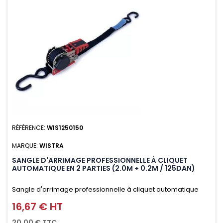
RÉFÉRENCE:
WIS1250150
MARQUE:
WISTRA
SANGLE D'ARRIMAGE PROFESSIONNELLE À CLIQUET
AUTOMATIQUE EN 2 PARTIES (2.0M + 0.2M / 125DAN)
Sangle d'arrimage professionnelle à cliquet automatique
avec crochet S en 2 parties (2.0M + 0.2M / 125daN), simple et
16,67 € HT
Prix
rapide d'utilisation. Permet d'arrimer et de sécuriser
20,00 € TTC