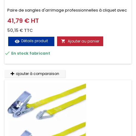
Paire de sangles d'arrimage professionnelles à cliquet avec
crochet en 2 parties (4.5M + 0.5M / 500daN), simple et rapide
41,79 € HT
Prix
d'utilisation. Permet d'arrimer et de sécuriser vos
50,15 € TTC
chargements pendant le transport. Matière polyester très
Détails produit
Ajouter au panier
visibility

résistante aux UV et aux variations de températures,

En stock fabricant
n'absorbe pas l'eau.
ajouter à comparaison