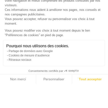
votre navigation et mieux comprendre les produits consultés par nos
LETTRE D'INFORMATIONS
visiteurs.
Ces informations nous aident à améliorer nos pages, nos conseils et
nos campagnes publicitaires.
Vous pouvez accepter, refuser ou personnaliser vos choix à tout
moment.
SUIVEZ-NOUS
Vous pouvez modifier vos choix à tout moment depuis le lien
“Préférences de cookies” en pied de page.
Gérer mes cookies
Pourquoi nous utilisons des cookies.
© Copyright 2026 France Galerie. Tous droits reservés.
Partage de données avec Google
Cookies de mesure d’audience
Réseaux sociaux
Consentements certifiés par
Non merci
Personnaliser
Tout accepter
Cliquez-ici pour modifier vos préférences en matière de cookies
Axeptio consent
Plateforme de Gestion du Consentement : Personnalisez vos Options
Notre plateforme vous permet d'adapter et de gérer vos paramètres de confide