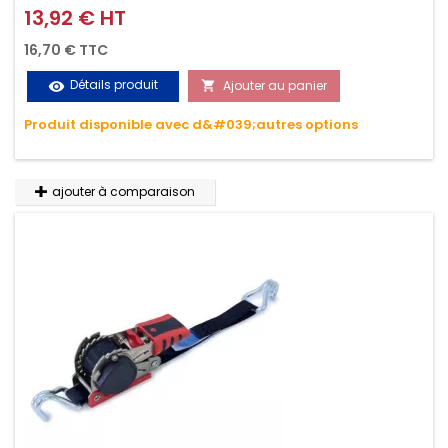
griffes (3M ou 5M / 350daN), simple et rapide d'utilisation.
13,92 € HT
Prix
Permet d'arrimer et de sécuriser vos chargements pendant
16,70 € TTC
le transport. Matière polyester très résistante aux UV et aux
Détails produit
Ajouter au panier
visibility

variations de températures, n'absorbe pas l'eau.
Produit disponible avec d&#039;autres options
ajouter à comparaison