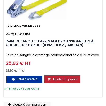
RÉFÉRENCE:
WIS1257988
MARQUE:
WISTRA
PAIRE DE SANGLES D'ARRIMAGE PROFESSIONNELLES À
CLIQUET EN 2 PARTIES (4.5M + 0.5M / 400DAN)
Paire de sangles d'arrimage professionnelles à cliquet avec
crochet en 2 parties (4.5M + 0.5M / 400daN), simple et rapide
25,92 € HT
Prix
d'utilisation. Permet d'arrimer et de sécuriser
31,10 € TTC
vos chargements pendant le transport. Matière polyester
Détails produit
Ajouter au panier
visibility

très résistante aux UV et aux variations de températures,

En stock fabricant
n'absorbe pas l'eau.
ajouter à comparaison