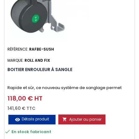
RÉFÉRENCE:
RAFBE-SUSH
MARQUE:
ROLL AND FIX
BOITIER ENROULEUR À SANGLE
Rapide et sûr, ce nouveau système de sanglage permet
d’arrimer le chargement sur la galerie en moins d’une
118,00 € HT
Prix
minute.
141,60 € TTC
Détails produit
Ajouter au panier
visibility


En stock fabricant