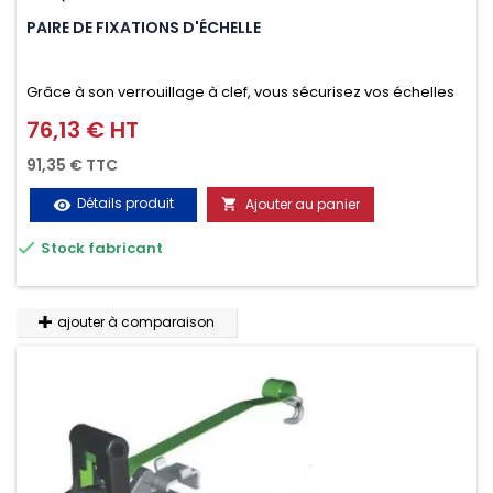
PAIRE DE FIXATIONS D'ÉCHELLE
Grâce à son verrouillage à clef, vous sécurisez vos échelles
d'un seul geste aussi bien contre le vol que pendant le
76,13 € HT
Prix
transport. Référence vendue par paire.
91,35 € TTC
Détails produit
Ajouter au panier
visibility


Stock fabricant
ajouter à comparaison