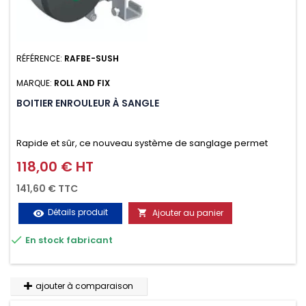
RÉFÉRENCE:
RAFBE-SUSH
MARQUE:
ROLL AND FIX
BOITIER ENROULEUR À SANGLE
Rapide et sûr, ce nouveau système de sanglage permet
d’arrimer le chargement sur la galerie en moins d’une
118,00 € HT
Prix
minute.
141,60 € TTC
Détails produit
Ajouter au panier
visibility


En stock fabricant
ajouter à comparaison