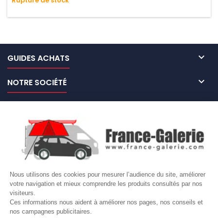
Rupture de stock
n'absorbe pas l'eau.

GUIDES ACHATS

NOTRE SOCIÉTÉ

NOS MARQUES DE GALERIES

VOTRE COMPTE
Site protégé par reCAPTCHA.
Vie privée
-
Termes
Nous utilisons des cookies pour mesurer l’audience du site, améliorer
votre navigation et mieux comprendre les produits consultés par nos
LETTRE D'INFORMATIONS
visiteurs.
Ces informations nous aident à améliorer nos pages, nos conseils et
nos campagnes publicitaires.