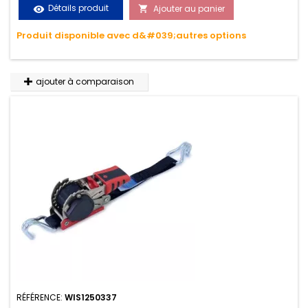
le transport. Matière polyester très résistante aux UV et aux
Détails produit
Ajouter au panier
visibility

variations de températures, n'absorbe pas l'eau.
Produit disponible avec d&#039;autres options
ajouter à comparaison
RÉFÉRENCE:
WIS1250337