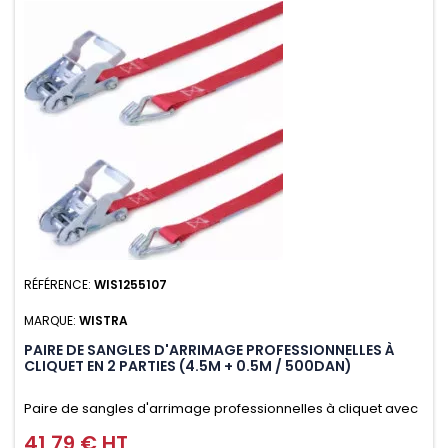
RÉFÉRENCE:
WIS1255107
MARQUE:
WISTRA
PAIRE DE SANGLES D'ARRIMAGE PROFESSIONNELLES À
CLIQUET EN 2 PARTIES (4.5M + 0.5M / 500DAN)
Paire de sangles d'arrimage professionnelles à cliquet avec
crochet en 2 parties (4.5M + 0.5M / 500daN), simple et rapide
41,79 € HT
Prix