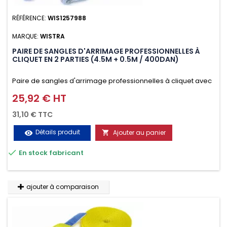
RÉFÉRENCE:
WIS1257988
MARQUE:
WISTRA
PAIRE DE SANGLES D'ARRIMAGE PROFESSIONNELLES À
CLIQUET EN 2 PARTIES (4.5M + 0.5M / 400DAN)
Paire de sangles d'arrimage professionnelles à cliquet avec
crochet en 2 parties (4.5M + 0.5M / 400daN), simple et rapide
25,92 € HT
Prix
d'utilisation. Permet d'arrimer et de sécuriser
31,10 € TTC
vos chargements pendant le transport. Matière polyester
Détails produit
Ajouter au panier
visibility

très résistante aux UV et aux variations de températures,

En stock fabricant
n'absorbe pas l'eau.
ajouter à comparaison