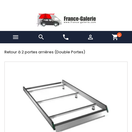
0


phone

shopping_cart
Retour à 2 portes arrières (Double Portes)