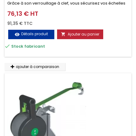
Grâce à son verrouillage à clef, vous sécurisez vos échelles
d'un seul geste aussi bien contre le vol que pendant le
76,13 € HT
Prix
transport. Référence vendue par paire.
91,35 € TTC
Détails produit
Ajouter au panier
visibility


Stock fabricant
ajouter à comparaison