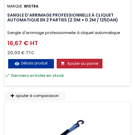
MARQUE:
WISTRA
SANGLE D'ARRIMAGE PROFESSIONNELLE À CLIQUET
AUTOMATIQUE EN 2 PARTIES (2.0M + 0.2M / 125DAN)
Sangle d'arrimage professionnelle à cliquet automatique
avec crochet deux doigts soudés en J en 2 parties (2.0M +
16,67 € HT
Prix
0.2M / 125daN), simple et rapide d'utilisation. Permet
20,00 € TTC
d'arrimer et de sécuriser vos chargements pendant le
Détails produit
Ajouter au panier
visibility

transport. Matière polyester très résistante aux UV et aux

Derniers articles en stock
variations de températures, n'absorbe pas l'eau.
ajouter à comparaison