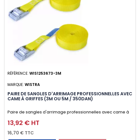
RÉFÉRENCE:
WIS1253673-3M
MARQUE:
WISTRA
PAIRE DE SANGLES D'ARRIMAGE PROFESSIONNELLES AVEC
CAME À GRIFFES (3M OU 5M / 350DAN)
Paire de sangles d'arrimage professionnelles avec came à
griffes (3M ou 5M / 350daN), simple et rapide d'utilisation.
13,92 € HT
Prix
Permet d'arrimer et de sécuriser vos chargements pendant
16,70 € TTC