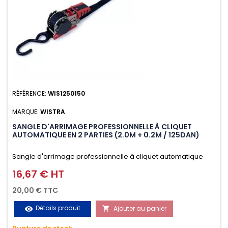
RÉFÉRENCE:
WIS1250150
MARQUE:
WISTRA
SANGLE D'ARRIMAGE PROFESSIONNELLE À CLIQUET
AUTOMATIQUE EN 2 PARTIES (2.0M + 0.2M / 125DAN)
Sangle d'arrimage professionnelle à cliquet automatique
avec crochet S en 2 parties (2.0M + 0.2M / 125daN), simple et
16,67 € HT
Prix
rapide d'utilisation. Permet d'arrimer et de sécuriser
20,00 € TTC
vos chargements pendant le transport. Matière polyester
Détails produit
Ajouter au panier
visibility

très résistante aux UV et aux variations de températures,