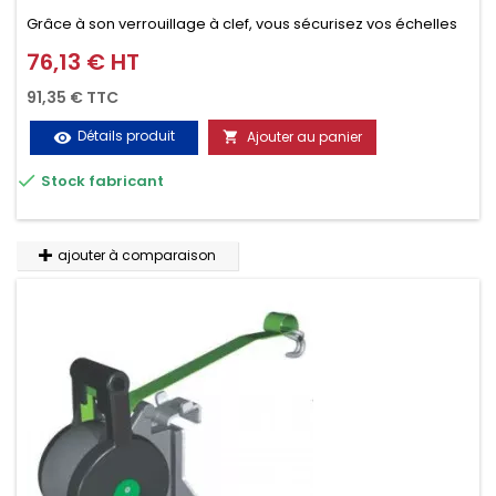
Grâce à son verrouillage à clef, vous sécurisez vos échelles
d'un seul geste aussi bien contre le vol que pendant le
76,13 € HT
Prix
transport. Référence vendue par paire.
91,35 € TTC
Détails produit
Ajouter au panier
visibility


Stock fabricant
ajouter à comparaison