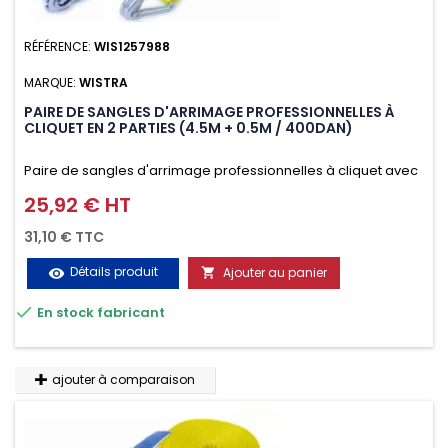
RÉFÉRENCE:
WIS1257988
MARQUE:
WISTRA
PAIRE DE SANGLES D'ARRIMAGE PROFESSIONNELLES À
CLIQUET EN 2 PARTIES (4.5M + 0.5M / 400DAN)
Paire de sangles d'arrimage professionnelles à cliquet avec
crochet en 2 parties (4.5M + 0.5M / 400daN), simple et rapide
25,92 € HT
Prix
d'utilisation. Permet d'arrimer et de sécuriser
31,10 € TTC
vos chargements pendant le transport. Matière polyester
Détails produit
Ajouter au panier
visibility

très résistante aux UV et aux variations de températures,

En stock fabricant
n'absorbe pas l'eau.
ajouter à comparaison