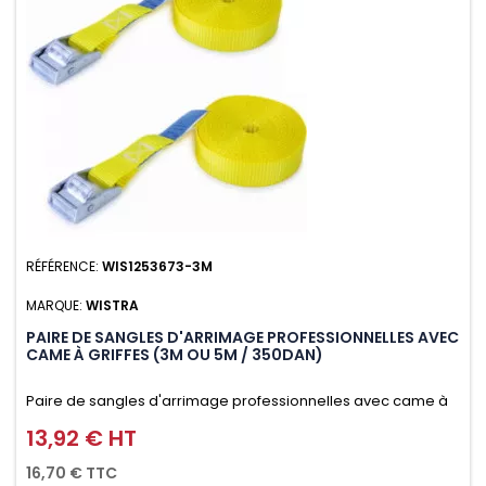
RÉFÉRENCE:
WIS1253673-3M
MARQUE:
WISTRA
PAIRE DE SANGLES D'ARRIMAGE PROFESSIONNELLES AVEC
CAME À GRIFFES (3M OU 5M / 350DAN)
Paire de sangles d'arrimage professionnelles avec came à
griffes (3M ou 5M / 350daN), simple et rapide d'utilisation.
13,92 € HT
Prix
Permet d'arrimer et de sécuriser vos chargements pendant
16,70 € TTC