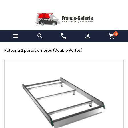
0


phone

shopping_cart
Retour à 2 portes arrières (Double Portes)