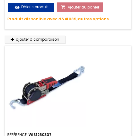
le transport. Matière polyester très résistante aux UV et aux
Détails produit
Ajouter au panier
visibility

variations de températures, n'absorbe pas l'eau.
Produit disponible avec d&#039;autres options
ajouter à comparaison
RÉFÉRENCE:
WIS1250337