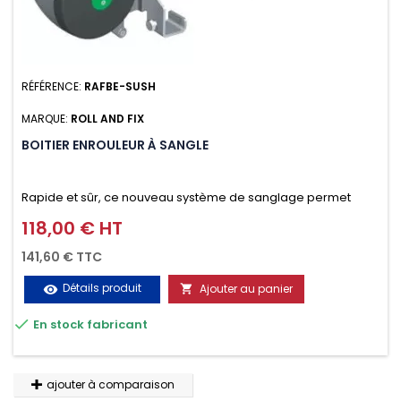
RÉFÉRENCE:
RAFBE-SUSH
MARQUE:
ROLL AND FIX
BOITIER ENROULEUR À SANGLE
Rapide et sûr, ce nouveau système de sanglage permet
d’arrimer le chargement sur la galerie en moins d’une
118,00 € HT
Prix
minute.
141,60 € TTC
Détails produit
Ajouter au panier
visibility


En stock fabricant
ajouter à comparaison