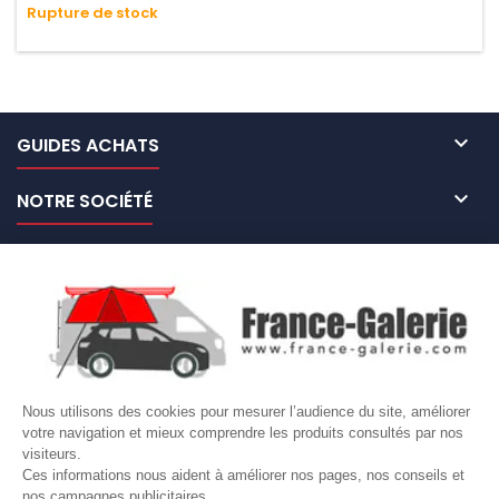
Rupture de stock
n'absorbe pas l'eau.

GUIDES ACHATS

NOTRE SOCIÉTÉ

NOS MARQUES DE GALERIES

VOTRE COMPTE
Site protégé par reCAPTCHA.
Vie privée
-
Termes
Nous utilisons des cookies pour mesurer l’audience du site, améliorer
votre navigation et mieux comprendre les produits consultés par nos
LETTRE D'INFORMATIONS
visiteurs.
Ces informations nous aident à améliorer nos pages, nos conseils et
nos campagnes publicitaires.