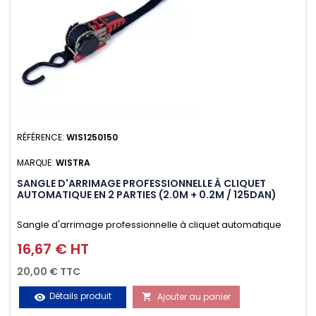
RÉFÉRENCE:
WIS1250150
MARQUE:
WISTRA
SANGLE D'ARRIMAGE PROFESSIONNELLE À CLIQUET
AUTOMATIQUE EN 2 PARTIES (2.0M + 0.2M / 125DAN)
Sangle d'arrimage professionnelle à cliquet automatique
avec crochet S en 2 parties (2.0M + 0.2M / 125daN), simple et
16,67 € HT
Prix
rapide d'utilisation. Permet d'arrimer et de sécuriser
20,00 € TTC
vos chargements pendant le transport. Matière polyester
Détails produit
Ajouter au panier
visibility

très résistante aux UV et aux variations de températures,