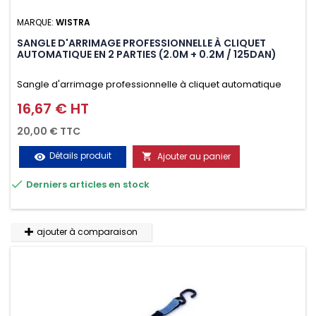
MARQUE:
WISTRA
SANGLE D'ARRIMAGE PROFESSIONNELLE À CLIQUET
AUTOMATIQUE EN 2 PARTIES (2.0M + 0.2M / 125DAN)
Sangle d'arrimage professionnelle à cliquet automatique
avec crochet deux doigts soudés en J en 2 parties (2.0M +
16,67 € HT
Prix
0.2M / 125daN), simple et rapide d'utilisation. Permet
20,00 € TTC
d'arrimer et de sécuriser vos chargements pendant le
Détails produit
Ajouter au panier
visibility

transport. Matière polyester très résistante aux UV et aux

Derniers articles en stock
variations de températures, n'absorbe pas l'eau.
ajouter à comparaison