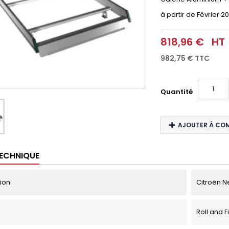
à partir
de Février 2
818,96 €
HT
982,75 €
TTC
Quantité
AJOUTER À CO
TECHNIQUE
tion
Citroën N
Roll and F