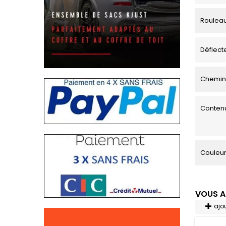
Roulea
Déflecte
Chemin
Contenu
Couleu
VOUS A
ajo