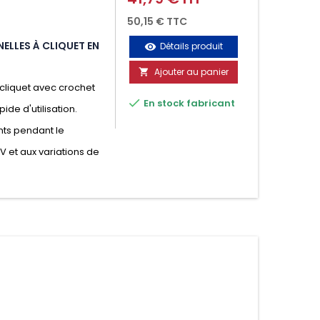
50,15 € TTC
ELLES À CLIQUET EN
Détails produit
visibility
Ajouter au panier

cliquet avec crochet

En stock fabricant
ide d'utilisation.
nts pendant le
UV et aux variations de