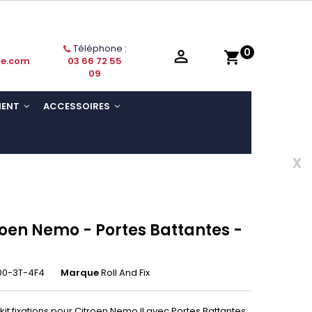
Téléphone :
0

shopping_cart
ie.com
03 66 72 55
09
MENT
ACCESSOIRES
x
roen Nemo - Portes Battantes -
00-3T-4F4
Marque
Roll And Fix
kit fixations pour Citroen Nemo II avec Portes Battantes