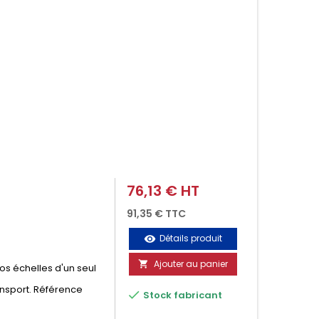
76,13 € HT
Prix
91,35 € TTC
Détails produit
visibility
Ajouter au panier

vos échelles d'un seul
ansport. Référence

Stock fabricant