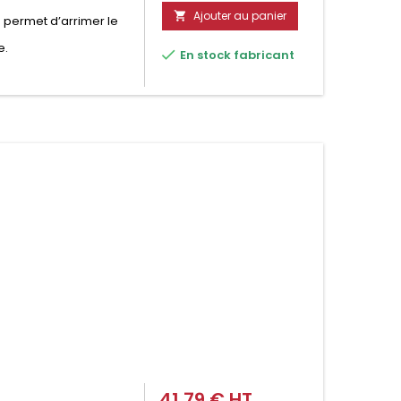
Ajouter au panier

 permet d’arrimer le
e.

En stock fabricant
41,79 € HT
Prix