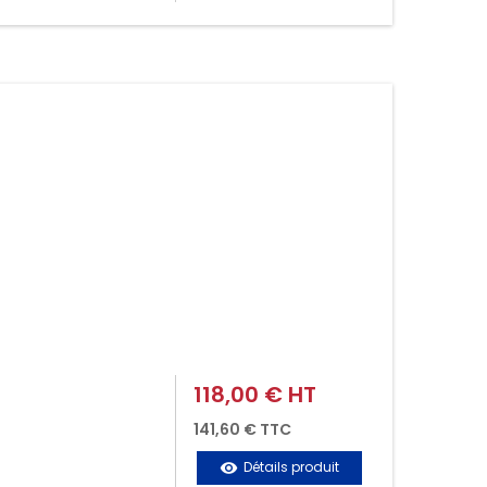
118,00 € HT
Prix
141,60 € TTC
Détails produit
visibility