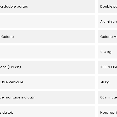
u double portes
Double p
Aluminiu
 Galerie
Galerie M
21.4 kg
ns (L x l x h)
1800 x 13
Utile Véhicule
78 Kg
e montage indicatif
60 minute
 du toit
Non, repri