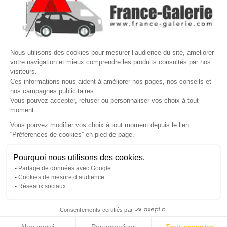

VOTRE COMPTE
Site protégé par reCAPTCHA.
Vie privée
-
Termes
Nous utilisons des cookies pour mesurer l’audience du site, améliorer
votre navigation et mieux comprendre les produits consultés par nos
LETTRE D'INFORMATIONS
visiteurs.
Ces informations nous aident à améliorer nos pages, nos conseils et
nos campagnes publicitaires.
Vous pouvez accepter, refuser ou personnaliser vos choix à tout
moment.
SUIVEZ-NOUS
Vous pouvez modifier vos choix à tout moment depuis le lien
“Préférences de cookies” en pied de page.
Gérer mes cookies
Pourquoi nous utilisons des cookies.
© Copyright 2026 France Galerie. Tous droits reservés.
Partage de données avec Google
Cookies de mesure d’audience
Réseaux sociaux
Consentements certifiés par