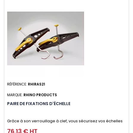
RÉFÉRENCE:
RHIRAS21
MARQUE:
RHINO PRODUCTS
PAIRE DE FIXATIONS D'ÉCHELLE
Grâce à son verrouillage à clef, vous sécurisez vos échelles
d'un seul geste aussi bien contre le vol que pendant le
76,13 € HT
Prix