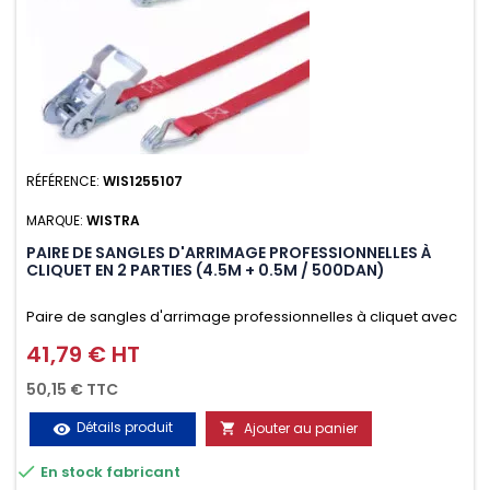
RÉFÉRENCE:
WIS1255107
MARQUE:
WISTRA
PAIRE DE SANGLES D'ARRIMAGE PROFESSIONNELLES À
CLIQUET EN 2 PARTIES (4.5M + 0.5M / 500DAN)
Paire de sangles d'arrimage professionnelles à cliquet avec
crochet en 2 parties (4.5M + 0.5M / 500daN), simple et rapide
41,79 € HT
Prix
d'utilisation. Permet d'arrimer et de sécuriser vos
50,15 € TTC
chargements pendant le transport. Matière polyester très
Détails produit
Ajouter au panier
visibility

résistante aux UV et aux variations de températures,

En stock fabricant
n'absorbe pas l'eau.