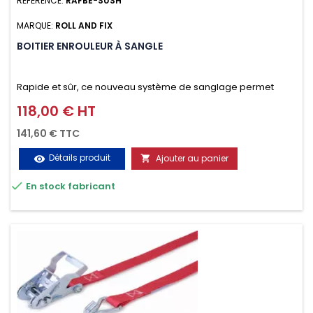
RÉFÉRENCE:
RAFBE-SUSH
MARQUE:
ROLL AND FIX
BOITIER ENROULEUR À SANGLE
Rapide et sûr, ce nouveau système de sanglage permet
d’arrimer le chargement sur la galerie en moins d’une
118,00 € HT
Prix
minute.
141,60 € TTC
Détails produit
Ajouter au panier
visibility


En stock fabricant