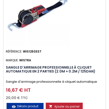
RÉFÉRENCE:
WIS1250337
MARQUE:
WISTRA
SANGLE D'ARRIMAGE PROFESSIONNELLE À CLIQUET
AUTOMATIQUE EN 2 PARTIES (2.0M + 0.2M / 125DAN)
Sangle d'arrimage professionnelle à cliquet automatique
avec crochet deux doigts soudés en J en 2 parties (2.0M +
16,67 € HT
Prix
0.2M / 125daN), simple et rapide d'utilisation. Permet
20,00 € TTC
d'arrimer et de sécuriser vos chargements pendant le
Détails produit
Ajouter au panier
visibility
