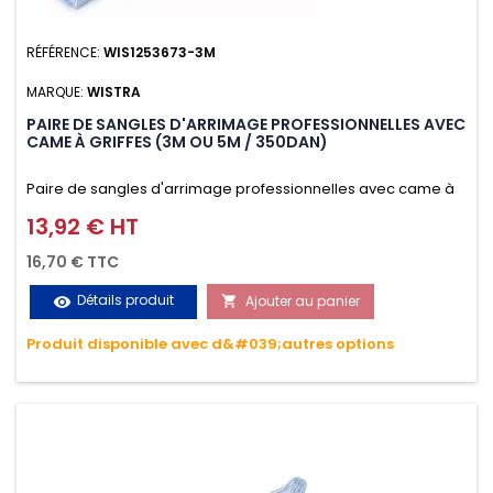
RÉFÉRENCE:
WIS1253673-3M
MARQUE:
WISTRA
PAIRE DE SANGLES D'ARRIMAGE PROFESSIONNELLES AVEC
CAME À GRIFFES (3M OU 5M / 350DAN)
Paire de sangles d'arrimage professionnelles avec came à
griffes (3M ou 5M / 350daN), simple et rapide d'utilisation.
13,92 € HT
Prix
Permet d'arrimer et de sécuriser vos chargements pendant
16,70 € TTC
le transport. Matière polyester très résistante aux UV et aux
Détails produit
Ajouter au panier
visibility

variations de températures, n'absorbe pas l'eau.
Produit disponible avec d&#039;autres options