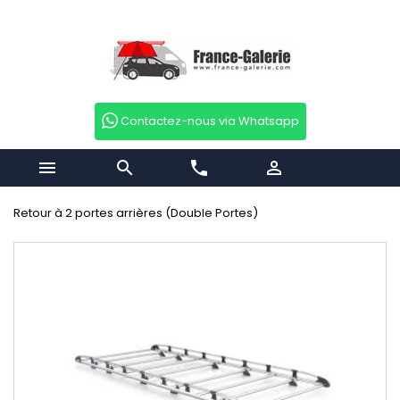
Contactez-nous via Whatsapp


phone

Retour à 2 portes arrières (Double Portes)