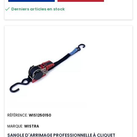
transport. Matière polyester très résistante aux UV et aux

Derniers articles en stock
variations de températures, n'absorbe pas l'eau.
RÉFÉRENCE:
WIS1250150
MARQUE:
WISTRA
SANGLE D'ARRIMAGE PROFESSIONNELLE À CLIQUET