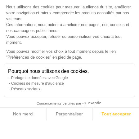
Nous utilisons des cookies pour mesurer l’audience du site, améliorer
LETTRE D'INFORMATIONS
votre navigation et mieux comprendre les produits consultés par nos
visiteurs.
Ces informations nous aident à améliorer nos pages, nos conseils et
nos campagnes publicitaires.
Vous pouvez accepter, refuser ou personnaliser vos choix à tout
SUIVEZ-NOUS
moment.
Vous pouvez modifier vos choix à tout moment depuis le lien
“Préférences de cookies” en pied de page.
Gérer mes cookies
Besoin d'aide ?
Une question ? Nous sommes là pour vous accompagner
Pourquoi nous utilisons des cookies.
© Copyright 2026 France Galerie. Tous droits reservés.
Partage de données avec Google
Non, merci
Oui, volontiers
Cookies de mesure d’audience
Réseaux sociaux
Consentements certifiés par
💬
Besoin d'aide ?
Non merci
Personnaliser
Tout accepter
Cliquez-ici pour modifier vos préférences en matière de cookies
Axeptio consent
Plateforme de Gestion du Consentement : Personnalisez vos Options
Notre plateforme vous permet d'adapter et de gérer vos paramètres de confide