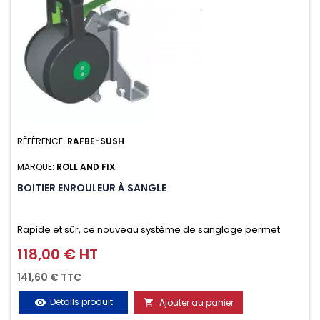
RÉFÉRENCE:
RAFBE-SUSH
MARQUE:
ROLL AND FIX
BOITIER ENROULEUR À SANGLE
Rapide et sûr, ce nouveau système de sanglage permet
d’arrimer le chargement sur la galerie en moins d’une
118,00 € HT
Prix
minute.
141,60 € TTC
Détails produit
Ajouter au panier
visibility
