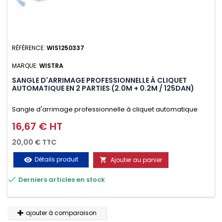
RÉFÉRENCE:
WIS1250337
MARQUE:
WISTRA
SANGLE D'ARRIMAGE PROFESSIONNELLE À CLIQUET
AUTOMATIQUE EN 2 PARTIES (2.0M + 0.2M / 125DAN)
Sangle d'arrimage professionnelle à cliquet automatique
avec crochet deux doigts soudés en J en 2 parties (2.0M +
16,67 € HT
Prix
0.2M / 125daN), simple et rapide d'utilisation. Permet
20,00 € TTC
d'arrimer et de sécuriser vos chargements pendant le
Détails produit
Ajouter au panier
visibility

transport. Matière polyester très résistante aux UV et aux

Derniers articles en stock
variations de températures, n'absorbe pas l'eau.
ajouter à comparaison