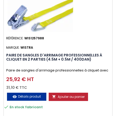
RÉFÉRENCE:
WIS1257988
MARQUE:
WISTRA
PAIRE DE SANGLES D'ARRIMAGE PROFESSIONNELLES À
CLIQUET EN 2 PARTIES (4.5M + 0.5M / 400DAN)
Paire de sangles d'arrimage professionnelles à cliquet avec
crochet en 2 parties (4.5M + 0.5M / 400daN), simple et rapide
25,92 € HT
Prix
d'utilisation. Permet d'arrimer et de sécuriser
31,10 € TTC
vos chargements pendant le transport. Matière polyester
Détails produit
Ajouter au panier
visibility

très résistante aux UV et aux variations de températures,

En stock fabricant
n'absorbe pas l'eau.