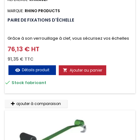
MARQUE:
RHINO PRODUCTS
PAIRE DE FIXATIONS D'ÉCHELLE
Grâce à son verrouillage à clef, vous sécurisez vos échelles
d'un seul geste aussi bien contre le vol que pendant le
76,13 € HT
Prix
transport. Référence vendue par paire.
91,35 € TTC
Détails produit
Ajouter au panier
visibility


Stock fabricant
ajouter à comparaison