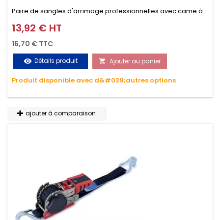
Paire de sangles d'arrimage professionnelles avec came à
griffes (3M ou 5M / 350daN), simple et rapide d'utilisation.
13,92 € HT
Prix
Permet d'arrimer et de sécuriser vos chargements pendant
16,70 € TTC
le transport. Matière polyester très résistante aux UV et aux
Détails produit
Ajouter au panier
visibility

variations de températures, n'absorbe pas l'eau.
Produit disponible avec d&#039;autres options
ajouter à comparaison