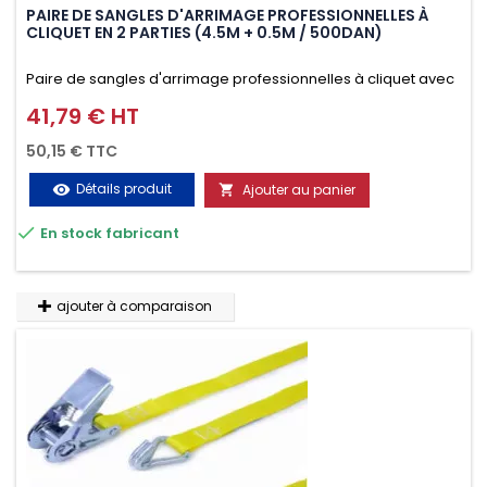
PAIRE DE SANGLES D'ARRIMAGE PROFESSIONNELLES À
CLIQUET EN 2 PARTIES (4.5M + 0.5M / 500DAN)
Paire de sangles d'arrimage professionnelles à cliquet avec
crochet en 2 parties (4.5M + 0.5M / 500daN), simple et rapide
41,79 € HT
Prix
d'utilisation. Permet d'arrimer et de sécuriser vos
50,15 € TTC
chargements pendant le transport. Matière polyester très
Détails produit
Ajouter au panier
visibility

résistante aux UV et aux variations de températures,

En stock fabricant
n'absorbe pas l'eau.
ajouter à comparaison