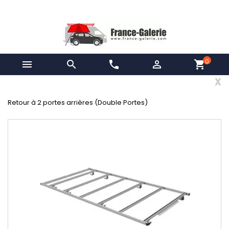
0


phone

shopping_cart
x
Retour à 2 portes arrières (Double Portes)