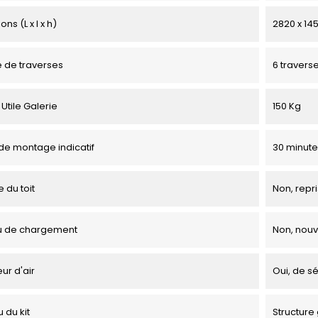
ns (L x l x h)
2820 x 145
 de traverses
6 travers
Utile Galerie
150 Kg
e montage indicatif
30 minute
 du toit
Non, repri
u de chargement
Non, nou
ur d'air
Oui, de sé
 du kit
Structure 