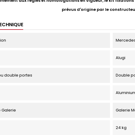
ément aux règles et homologations en vigueur, le kit fixations li
prévus d'origine par le constructe
TECHNIQUE
tion
Mercedes 
Alugi
u double portes
Double p
Aluminiu
 Galerie
Galerie 
24 kg