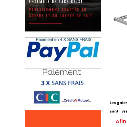
Les gale
sont liv
Afin