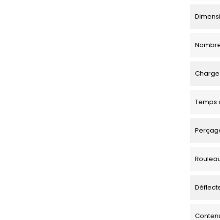
Dimensio
Nombre
Charge 
Temps d
Perçage
Roulea
Déflecte
Contenu