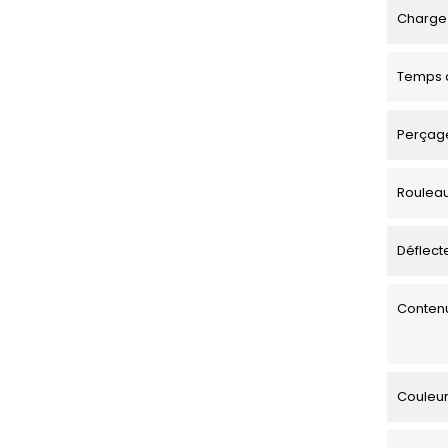
Charge 
Temps d
Perçage
Roulea
Déflecte
Contenu
Couleu