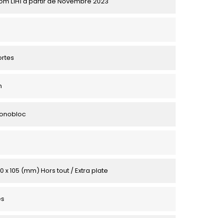
om L1H1 à partir de Novembre 2023
ortes
m
Monobloc
0 x 105 (mm) Hors tout / Extra plate
es