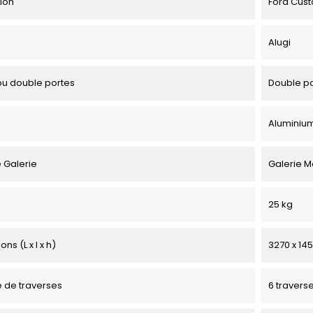
tion
Ford Cust
Alugi
u double portes
Double p
Aluminiu
 Galerie
Galerie 
25 kg
ns (L x l x h)
3270 x 145
 de traverses
6 travers