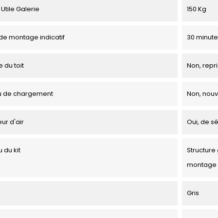
Utile Galerie
150 Kg
e montage indicatif
30 minute
 du toit
Non, repri
u de chargement
Non, nou
ur d'air
Oui, de sé
 du kit
Structure 
montage
r
Gris