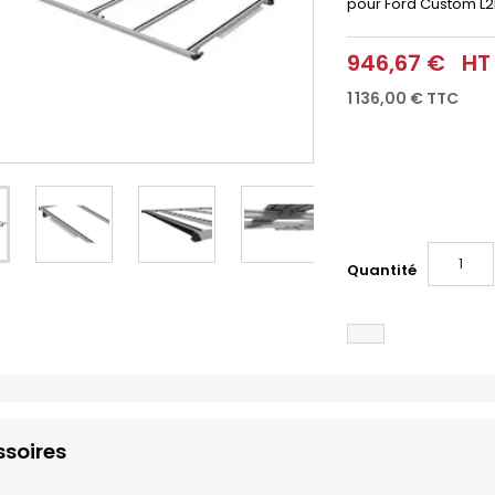
pour Ford Custom L2
946,67 €
HT
1 136,00 €
TTC
Quantité
soires