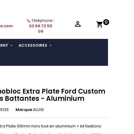
Téléphone :
0

shopping_cart
ie.com
03 66 72 55
09
MENT
ACCESSOIRES
obloc Extra Plate Ford Custom
es Battantes - Aluminium
513S
Marque
ALUGI
ra Plate 105mm hors tout en aluminium + kit fixations