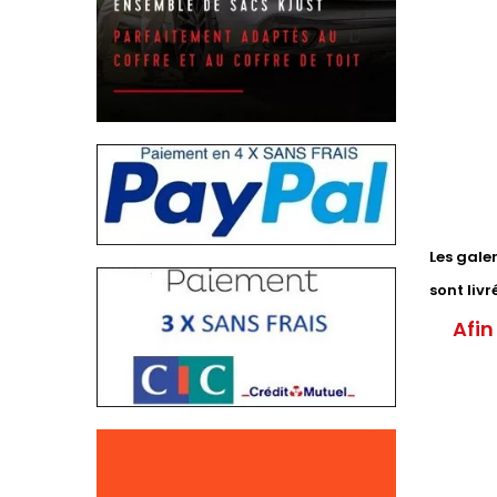
Les gale
sont liv
Afin