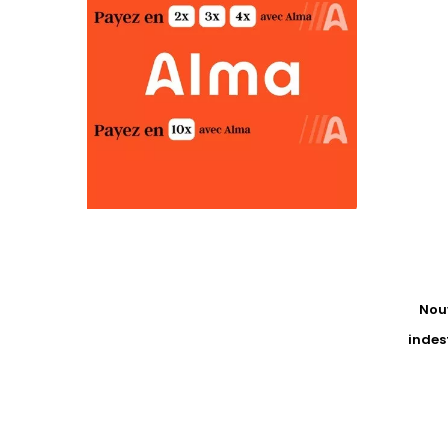
Nouv
indest