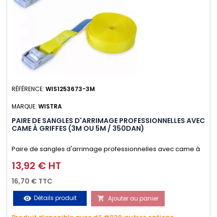
RÉFÉRENCE:
WIS1253673-3M
MARQUE:
WISTRA
PAIRE DE SANGLES D'ARRIMAGE PROFESSIONNELLES AVEC
CAME À GRIFFES (3M OU 5M / 350DAN)
Paire de sangles d'arrimage professionnelles avec came à
griffes (3M ou 5M / 350daN), simple et rapide d'utilisation.
13,92 € HT
Prix
Permet d'arrimer et de sécuriser vos chargements pendant
16,70 € TTC
le transport. Matière polyester très résistante aux UV et aux
Détails produit
Ajouter au panier
visibility

variations de températures, n'absorbe pas l'eau.