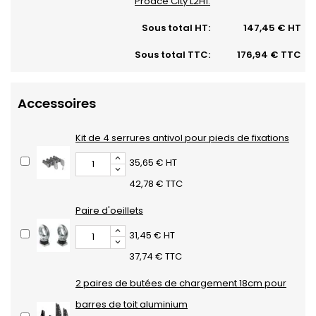
Proace City L2H1:
Sous total HT:
147,45 € HT
Sous total TTC:
176,94 € TTC
Accessoires
Kit de 4 serrures antivol pour pieds de fixations
35,65 € HT
42,78 € TTC
Paire d'oeillets
31,45 € HT
37,74 € TTC
2 paires de butées de chargement 18cm pour
barres de toit aluminium