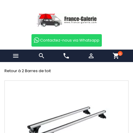
Contactez-nous via Whatsapp
0


phone

shopping_cart
Retour à 2 Barres de toit