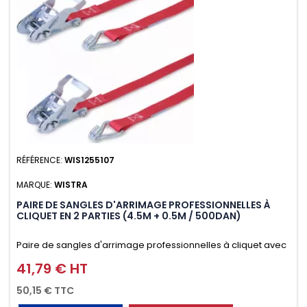
RÉFÉRENCE:
WIS1255107
MARQUE:
WISTRA
PAIRE DE SANGLES D'ARRIMAGE PROFESSIONNELLES À
CLIQUET EN 2 PARTIES (4.5M + 0.5M / 500DAN)
Paire de sangles d'arrimage professionnelles à cliquet avec
crochet en 2 parties (4.5M + 0.5M / 500daN), simple et rapide
41,79 € HT
Prix
d'utilisation. Permet d'arrimer et de sécuriser vos
50,15 € TTC
chargements pendant le transport. Matière polyester très