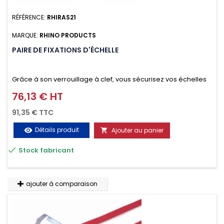
RÉFÉRENCE:
RHIRAS21
MARQUE:
RHINO PRODUCTS
PAIRE DE FIXATIONS D'ÉCHELLE
Grâce à son verrouillage à clef, vous sécurisez vos échelles
d'un seul geste aussi bien contre le vol que pendant le
76,13 € HT
Prix
transport. Référence vendue par paire.
91,35 € TTC
Détails produit
Ajouter au panier
visibility


Stock fabricant
ajouter à comparaison