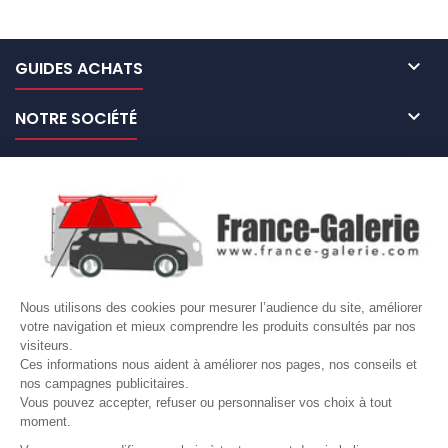

GUIDES ACHATS

NOTRE SOCIÉTÉ

NOS MARQUES DE GALERIES

VOTRE COMPTE
Site protégé par reCAPTCHA.
Vie privée
-
Termes
Nous utilisons des cookies pour mesurer l’audience du site, améliorer
LETTRE D'INFORMATIONS
votre navigation et mieux comprendre les produits consultés par nos
visiteurs.
Ces informations nous aident à améliorer nos pages, nos conseils et
nos campagnes publicitaires.
Vous pouvez accepter, refuser ou personnaliser vos choix à tout
SUIVEZ-NOUS
moment.