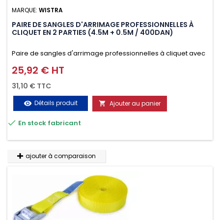
MARQUE:
WISTRA
PAIRE DE SANGLES D'ARRIMAGE PROFESSIONNELLES À
CLIQUET EN 2 PARTIES (4.5M + 0.5M / 400DAN)
Paire de sangles d'arrimage professionnelles à cliquet avec
crochet en 2 parties (4.5M + 0.5M / 400daN), simple et rapide
25,92 € HT
Prix
d'utilisation. Permet d'arrimer et de sécuriser
31,10 € TTC
vos chargements pendant le transport. Matière polyester
Détails produit
Ajouter au panier
visibility

très résistante aux UV et aux variations de températures,

En stock fabricant
n'absorbe pas l'eau.
ajouter à comparaison