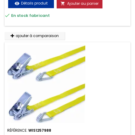
Détails produit
Ajouter au panier
visibility

résistante aux UV et aux variations de températures,

En stock fabricant
n'absorbe pas l'eau.
ajouter à comparaison
RÉFÉRENCE:
WIS1257988