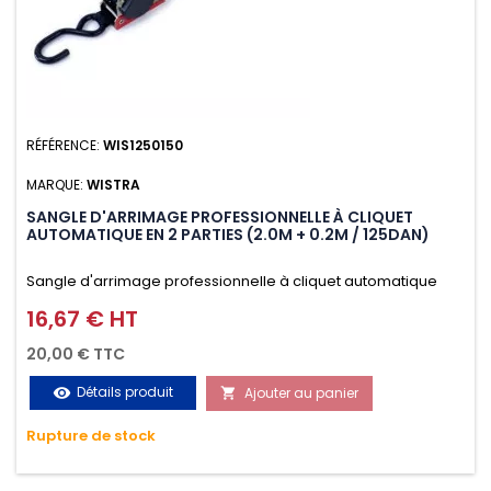
RÉFÉRENCE:
WIS1250150
MARQUE:
WISTRA
SANGLE D'ARRIMAGE PROFESSIONNELLE À CLIQUET
AUTOMATIQUE EN 2 PARTIES (2.0M + 0.2M / 125DAN)
Sangle d'arrimage professionnelle à cliquet automatique
avec crochet S en 2 parties (2.0M + 0.2M / 125daN), simple et
16,67 € HT
Prix
rapide d'utilisation. Permet d'arrimer et de sécuriser
20,00 € TTC
vos chargements pendant le transport. Matière polyester
Détails produit
Ajouter au panier
visibility

très résistante aux UV et aux variations de températures,
Rupture de stock
n'absorbe pas l'eau.