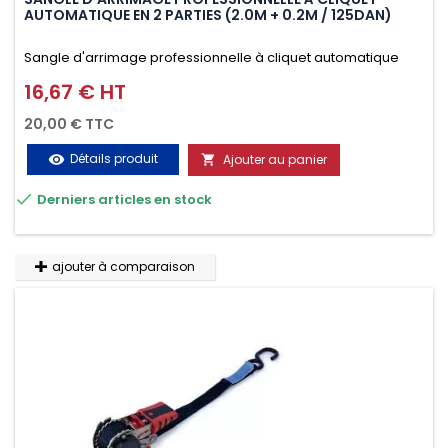
AUTOMATIQUE EN 2 PARTIES (2.0M + 0.2M / 125DAN)
Sangle d'arrimage professionnelle à cliquet automatique
avec crochet deux doigts soudés en J en 2 parties (2.0M +
16,67 € HT
Prix
0.2M / 125daN), simple et rapide d'utilisation. Permet
20,00 € TTC
d'arrimer et de sécuriser vos chargements pendant le
Détails produit
Ajouter au panier
visibility

transport. Matière polyester très résistante aux UV et aux

Derniers articles en stock
variations de températures, n'absorbe pas l'eau.
ajouter à comparaison