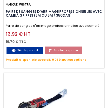
MARQUE:
WISTRA
PAIRE DE SANGLES D'ARRIMAGE PROFESSIONNELLES AVEC
CAME À GRIFFES (3M OU 5M / 350DAN)
Paire de sangles d'arrimage professionnelles avec came à
griffes (3M ou 5M / 350daN), simple et rapide d'utilisation.
13,92 € HT
Prix
Permet d'arrimer et de sécuriser vos chargements pendant
16,70 € TTC
le transport. Matière polyester très résistante aux UV et aux
Détails produit
Ajouter au panier
visibility

variations de températures, n'absorbe pas l'eau.
Produit disponible avec d&#039;autres options