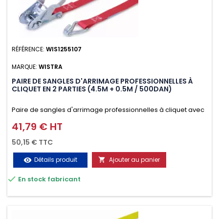
RÉFÉRENCE:
WIS1255107
MARQUE:
WISTRA
PAIRE DE SANGLES D'ARRIMAGE PROFESSIONNELLES À
CLIQUET EN 2 PARTIES (4.5M + 0.5M / 500DAN)
Paire de sangles d'arrimage professionnelles à cliquet avec
crochet en 2 parties (4.5M + 0.5M / 500daN), simple et rapide
41,79 € HT
Prix
d'utilisation. Permet d'arrimer et de sécuriser vos
50,15 € TTC
chargements pendant le transport. Matière polyester très
Détails produit
Ajouter au panier
visibility

résistante aux UV et aux variations de températures,

En stock fabricant
n'absorbe pas l'eau.