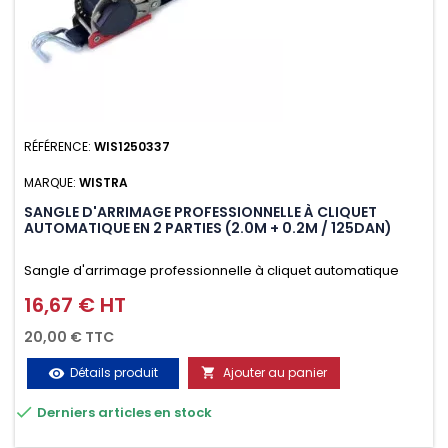
RÉFÉRENCE:
WIS1250337
MARQUE:
WISTRA
SANGLE D'ARRIMAGE PROFESSIONNELLE À CLIQUET
AUTOMATIQUE EN 2 PARTIES (2.0M + 0.2M / 125DAN)
Sangle d'arrimage professionnelle à cliquet automatique
avec crochet deux doigts soudés en J en 2 parties (2.0M +
16,67 € HT
Prix
0.2M / 125daN), simple et rapide d'utilisation. Permet
20,00 € TTC
d'arrimer et de sécuriser vos chargements pendant le
Détails produit
Ajouter au panier
visibility

transport. Matière polyester très résistante aux UV et aux

Derniers articles en stock
variations de températures, n'absorbe pas l'eau.