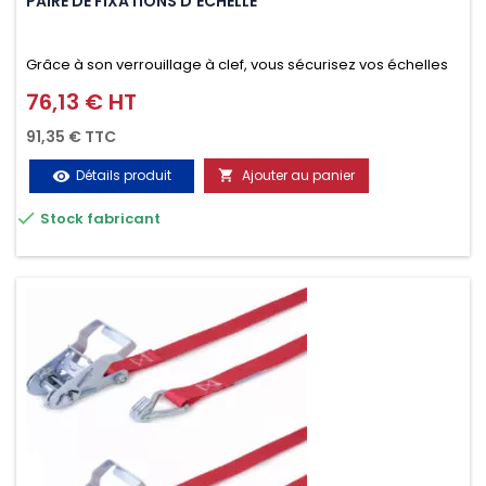
PAIRE DE FIXATIONS D'ÉCHELLE
Grâce à son verrouillage à clef, vous sécurisez vos échelles
d'un seul geste aussi bien contre le vol que pendant le
76,13 € HT
Prix
transport. Référence vendue par paire.
91,35 € TTC
Détails produit
Ajouter au panier
visibility


Stock fabricant