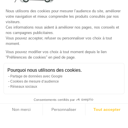
Site protégé par reCAPTCHA.
Vie privée
-
Termes
Nous utilisons des cookies pour mesurer l’audience du site, améliorer
votre navigation et mieux comprendre les produits consultés par nos
LETTRE D'INFORMATIONS
visiteurs.
Ces informations nous aident à améliorer nos pages, nos conseils et
nos campagnes publicitaires.
Vous pouvez accepter, refuser ou personnaliser vos choix à tout
moment.
SUIVEZ-NOUS
Vous pouvez modifier vos choix à tout moment depuis le lien
“Préférences de cookies” en pied de page.
Gérer mes cookies
Pourquoi nous utilisons des cookies.
© Copyright 2026 France Galerie. Tous droits reservés.
Partage de données avec Google
Cookies de mesure d’audience
Réseaux sociaux
Consentements certifiés par
Non merci
Personnaliser
Tout accepter
Cliquez-ici pour modifier vos préférences en matière de cookies
Axeptio consent
Plateforme de Gestion du Consentement : Personnalisez vos Options
Notre plateforme vous permet d'adapter et de gérer vos paramètres de confide