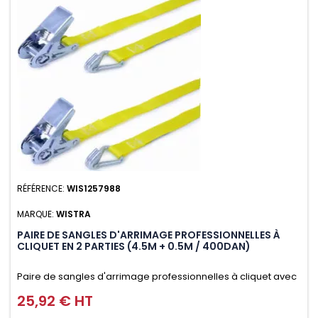
RÉFÉRENCE:
WIS1257988
MARQUE:
WISTRA
PAIRE DE SANGLES D'ARRIMAGE PROFESSIONNELLES À
CLIQUET EN 2 PARTIES (4.5M + 0.5M / 400DAN)
Paire de sangles d'arrimage professionnelles à cliquet avec
crochet en 2 parties (4.5M + 0.5M / 400daN), simple et rapide
25,92 € HT
Prix