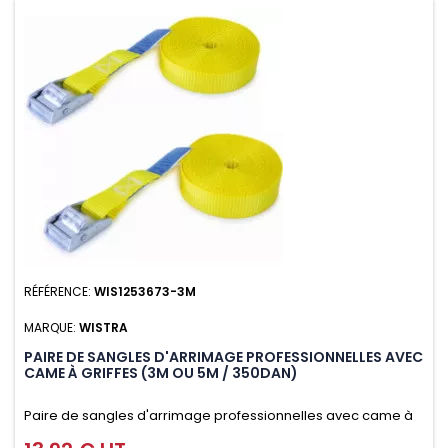
RÉFÉRENCE:
WIS1253673-3M
MARQUE:
WISTRA
PAIRE DE SANGLES D'ARRIMAGE PROFESSIONNELLES AVEC
CAME À GRIFFES (3M OU 5M / 350DAN)
Paire de sangles d'arrimage professionnelles avec came à
griffes (3M ou 5M / 350daN), simple et rapide d'utilisation.