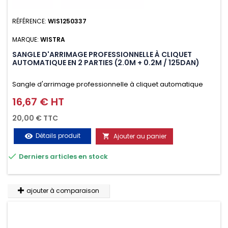
RÉFÉRENCE:
WIS1250337
MARQUE:
WISTRA
SANGLE D'ARRIMAGE PROFESSIONNELLE À CLIQUET
AUTOMATIQUE EN 2 PARTIES (2.0M + 0.2M / 125DAN)
Sangle d'arrimage professionnelle à cliquet automatique
avec crochet deux doigts soudés en J en 2 parties (2.0M +
16,67 € HT
Prix
0.2M / 125daN), simple et rapide d'utilisation. Permet
20,00 € TTC
d'arrimer et de sécuriser vos chargements pendant le
Détails produit
Ajouter au panier
visibility

transport. Matière polyester très résistante aux UV et aux

Derniers articles en stock
variations de températures, n'absorbe pas l'eau.
ajouter à comparaison