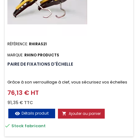
RÉFÉRENCE:
RHIRAS21
MARQUE:
RHINO PRODUCTS
PAIRE DE FIXATIONS D'ÉCHELLE
Grâce à son verrouillage à clef, vous sécurisez vos échelles
d'un seul geste aussi bien contre le vol que pendant le
76,13 € HT
Prix
transport. Référence vendue par paire.
91,35 € TTC
Détails produit
Ajouter au panier
visibility


Stock fabricant