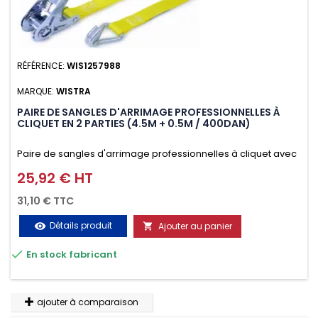
RÉFÉRENCE:
WIS1257988
MARQUE:
WISTRA
PAIRE DE SANGLES D'ARRIMAGE PROFESSIONNELLES À
CLIQUET EN 2 PARTIES (4.5M + 0.5M / 400DAN)
Paire de sangles d'arrimage professionnelles à cliquet avec
crochet en 2 parties (4.5M + 0.5M / 400daN), simple et rapide
25,92 € HT
Prix
d'utilisation. Permet d'arrimer et de sécuriser
31,10 € TTC
vos chargements pendant le transport. Matière polyester
Détails produit
Ajouter au panier
visibility

très résistante aux UV et aux variations de températures,

En stock fabricant
n'absorbe pas l'eau.
ajouter à comparaison