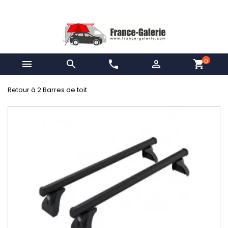
0


phone

shopping_cart
Retour à 2 Barres de toit