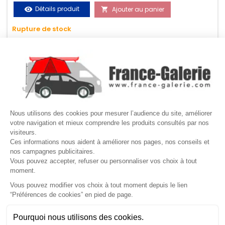
vos chargements pendant le transport. Matière polyester
Détails produit
Ajouter au panier
visibility

très résistante aux UV et aux variations de températures,
Rupture de stock
n'absorbe pas l'eau.

GUIDES ACHATS

NOTRE SOCIÉTÉ
Nous utilisons des cookies pour mesurer l’audience du site, améliorer
votre navigation et mieux comprendre les produits consultés par nos
visiteurs.

NOS MARQUES DE GALERIES
Ces informations nous aident à améliorer nos pages, nos conseils et
nos campagnes publicitaires.

Vous pouvez accepter, refuser ou personnaliser vos choix à tout
VOTRE COMPTE
moment.
Vous pouvez modifier vos choix à tout moment depuis le lien
Site protégé par reCAPTCHA.
Vie privée
-
Termes
“Préférences de cookies” en pied de page.
Gérer mes cookies
Besoin d'aide ?
Une question ? Nous sommes là pour vous accompagner
Pourquoi nous utilisons des cookies.
LETTRE D'INFORMATIONS