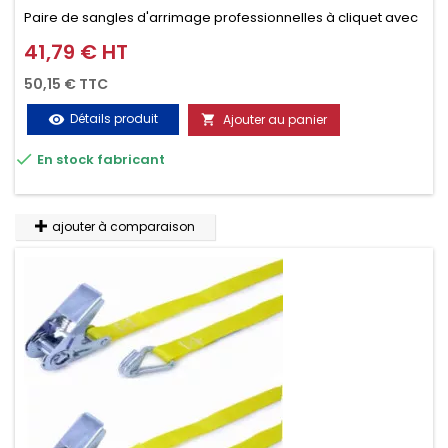
Paire de sangles d'arrimage professionnelles à cliquet avec
crochet en 2 parties (4.5M + 0.5M / 500daN), simple et rapide
41,79 € HT
Prix
d'utilisation. Permet d'arrimer et de sécuriser vos
50,15 € TTC
chargements pendant le transport. Matière polyester très
Détails produit
Ajouter au panier
visibility

résistante aux UV et aux variations de températures,

En stock fabricant
n'absorbe pas l'eau.
ajouter à comparaison