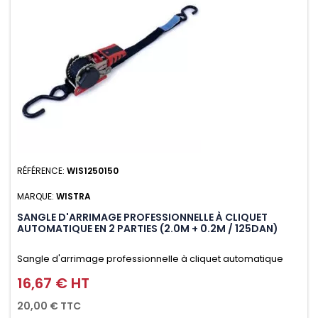
RÉFÉRENCE:
WIS1250150
MARQUE:
WISTRA
SANGLE D'ARRIMAGE PROFESSIONNELLE À CLIQUET
AUTOMATIQUE EN 2 PARTIES (2.0M + 0.2M / 125DAN)
Sangle d'arrimage professionnelle à cliquet automatique
avec crochet S en 2 parties (2.0M + 0.2M / 125daN), simple et
16,67 € HT
Prix
rapide d'utilisation. Permet d'arrimer et de sécuriser
20,00 € TTC