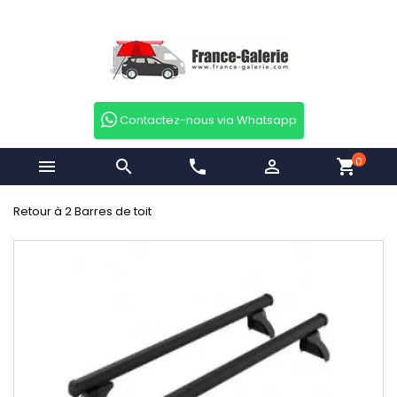
Contactez-nous via Whatsapp
0


phone

shopping_cart
Retour à 2 Barres de toit