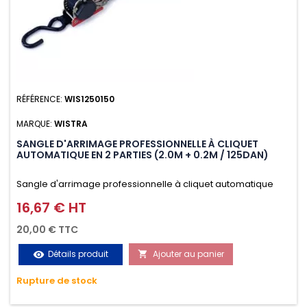
RÉFÉRENCE:
WIS1250150
MARQUE:
WISTRA
SANGLE D'ARRIMAGE PROFESSIONNELLE À CLIQUET
AUTOMATIQUE EN 2 PARTIES (2.0M + 0.2M / 125DAN)
Sangle d'arrimage professionnelle à cliquet automatique
avec crochet S en 2 parties (2.0M + 0.2M / 125daN), simple et
16,67 € HT
Prix
rapide d'utilisation. Permet d'arrimer et de sécuriser
20,00 € TTC
vos chargements pendant le transport. Matière polyester
Détails produit
Ajouter au panier
visibility

très résistante aux UV et aux variations de températures,
Rupture de stock
n'absorbe pas l'eau.