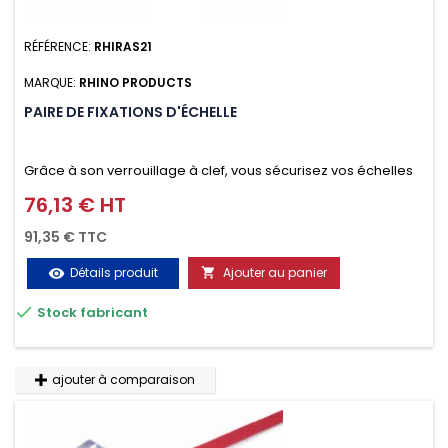
RÉFÉRENCE:
RHIRAS21
MARQUE:
RHINO PRODUCTS
PAIRE DE FIXATIONS D'ÉCHELLE
Grâce à son verrouillage à clef, vous sécurisez vos échelles
d'un seul geste aussi bien contre le vol que pendant le
76,13 € HT
Prix
transport. Référence vendue par paire.
91,35 € TTC
Détails produit
Ajouter au panier
visibility


Stock fabricant
ajouter à comparaison