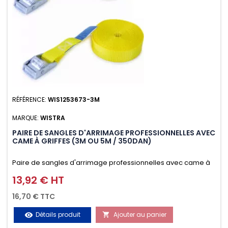
RÉFÉRENCE:
WIS1253673-3M
MARQUE:
WISTRA
PAIRE DE SANGLES D'ARRIMAGE PROFESSIONNELLES AVEC
CAME À GRIFFES (3M OU 5M / 350DAN)
Paire de sangles d'arrimage professionnelles avec came à
griffes (3M ou 5M / 350daN), simple et rapide d'utilisation.
13,92 € HT
Prix
Permet d'arrimer et de sécuriser vos chargements pendant
16,70 € TTC
le transport. Matière polyester très résistante aux UV et aux
Détails produit
Ajouter au panier
visibility

variations de températures, n'absorbe pas l'eau.