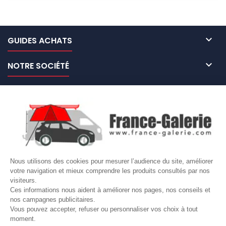

GUIDES ACHATS

NOTRE SOCIÉTÉ

NOS MARQUES DE GALERIES

VOTRE COMPTE
Site protégé par reCAPTCHA.
Vie privée
-
Termes
Nous utilisons des cookies pour mesurer l’audience du site, améliorer
votre navigation et mieux comprendre les produits consultés par nos
LETTRE D'INFORMATIONS
visiteurs.
Ces informations nous aident à améliorer nos pages, nos conseils et
nos campagnes publicitaires.
Vous pouvez accepter, refuser ou personnaliser vos choix à tout
moment.
SUIVEZ-NOUS