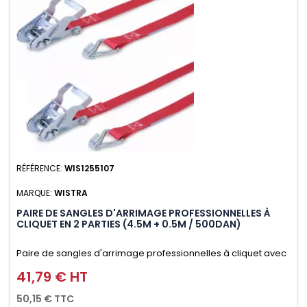
RÉFÉRENCE:
WIS1255107
MARQUE:
WISTRA
PAIRE DE SANGLES D'ARRIMAGE PROFESSIONNELLES À
CLIQUET EN 2 PARTIES (4.5M + 0.5M / 500DAN)
Paire de sangles d'arrimage professionnelles à cliquet avec
crochet en 2 parties (4.5M + 0.5M / 500daN), simple et rapide
41,79 € HT
Prix
d'utilisation. Permet d'arrimer et de sécuriser vos
50,15 € TTC