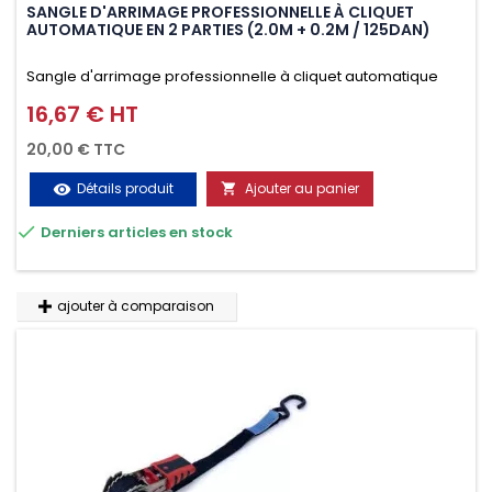
SANGLE D'ARRIMAGE PROFESSIONNELLE À CLIQUET
AUTOMATIQUE EN 2 PARTIES (2.0M + 0.2M / 125DAN)
Sangle d'arrimage professionnelle à cliquet automatique
avec crochet deux doigts soudés en J en 2 parties (2.0M +
16,67 € HT
Prix
0.2M / 125daN), simple et rapide d'utilisation. Permet
20,00 € TTC
d'arrimer et de sécuriser vos chargements pendant le
Détails produit
Ajouter au panier
visibility

transport. Matière polyester très résistante aux UV et aux

Derniers articles en stock
variations de températures, n'absorbe pas l'eau.
ajouter à comparaison