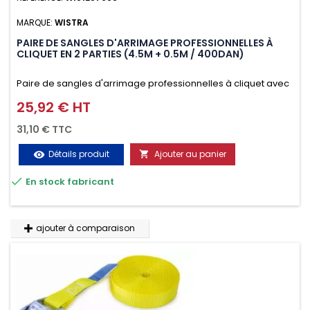
MARQUE:
WISTRA
PAIRE DE SANGLES D'ARRIMAGE PROFESSIONNELLES À
CLIQUET EN 2 PARTIES (4.5M + 0.5M / 400DAN)
Paire de sangles d'arrimage professionnelles à cliquet avec
crochet en 2 parties (4.5M + 0.5M / 400daN), simple et rapide
25,92 € HT
Prix
d'utilisation. Permet d'arrimer et de sécuriser
31,10 € TTC
vos chargements pendant le transport. Matière polyester
Détails produit
Ajouter au panier
visibility

très résistante aux UV et aux variations de températures,

En stock fabricant
n'absorbe pas l'eau.
ajouter à comparaison