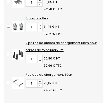
35,65 € HT
42,78 € TTC
Paire d'oeillets
31,45 € HT
37,74 € TTC
2 paires de butées de chargement 18cm pour
barres de toit aluminium
50,80 € HT
60,96 € TTC
Rouleau de chargement 60cm
79,15 € HT
94,98 € TTC