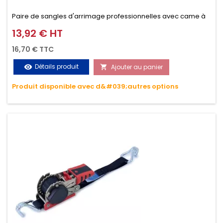
Paire de sangles d'arrimage professionnelles avec came à
griffes (3M ou 5M / 350daN), simple et rapide d'utilisation.
13,92 € HT
Prix
Permet d'arrimer et de sécuriser vos chargements pendant
16,70 € TTC
le transport. Matière polyester très résistante aux UV et aux
Détails produit
Ajouter au panier
visibility

variations de températures, n'absorbe pas l'eau.
Produit disponible avec d&#039;autres options