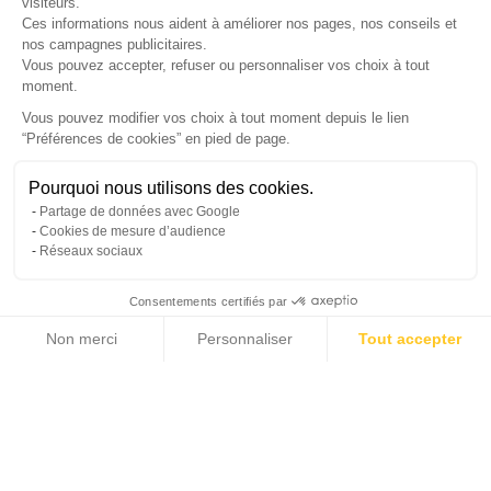
visiteurs.
Ces informations nous aident à améliorer nos pages, nos conseils et
nos campagnes publicitaires.
Vous pouvez accepter, refuser ou personnaliser vos choix à tout
SUIVEZ-NOUS
moment.
Vous pouvez modifier vos choix à tout moment depuis le lien
“Préférences de cookies” en pied de page.
Gérer mes cookies
Pourquoi nous utilisons des cookies.
© Copyright 2026 France Galerie. Tous droits reservés.
Partage de données avec Google
Cookies de mesure d’audience
Réseaux sociaux
Consentements certifiés par
Non merci
Personnaliser
Tout accepter
Cliquez-ici pour modifier vos préférences en matière de cookies
Axeptio consent
Plateforme de Gestion du Consentement : Personnalisez vos Options
Notre plateforme vous permet d'adapter et de gérer vos paramètres de confide