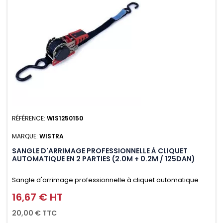
RÉFÉRENCE:
WIS1250150
MARQUE:
WISTRA
SANGLE D'ARRIMAGE PROFESSIONNELLE À CLIQUET
AUTOMATIQUE EN 2 PARTIES (2.0M + 0.2M / 125DAN)
Sangle d'arrimage professionnelle à cliquet automatique
avec crochet S en 2 parties (2.0M + 0.2M / 125daN), simple et
16,67 € HT
Prix
rapide d'utilisation. Permet d'arrimer et de sécuriser
20,00 € TTC