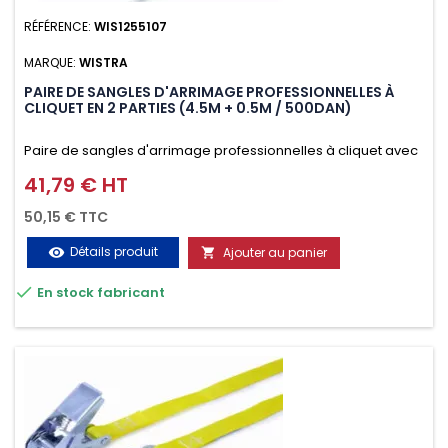
RÉFÉRENCE:
WIS1255107
MARQUE:
WISTRA
PAIRE DE SANGLES D'ARRIMAGE PROFESSIONNELLES À
CLIQUET EN 2 PARTIES (4.5M + 0.5M / 500DAN)
Paire de sangles d'arrimage professionnelles à cliquet avec
crochet en 2 parties (4.5M + 0.5M / 500daN), simple et rapide
41,79 € HT
Prix
d'utilisation. Permet d'arrimer et de sécuriser vos
50,15 € TTC
chargements pendant le transport. Matière polyester très
Détails produit
Ajouter au panier
visibility

résistante aux UV et aux variations de températures,

En stock fabricant
n'absorbe pas l'eau.