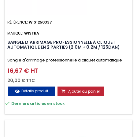
RÉFÉRENCE:
WIS1250337
MARQUE:
WISTRA
SANGLE D'ARRIMAGE PROFESSIONNELLE À CLIQUET
AUTOMATIQUE EN 2 PARTIES (2.0M + 0.2M / 125DAN)
Sangle d'arrimage professionnelle à cliquet automatique
avec crochet deux doigts soudés en J en 2 parties (2.0M +
16,67 € HT
Prix
0.2M / 125daN), simple et rapide d'utilisation. Permet
20,00 € TTC
d'arrimer et de sécuriser vos chargements pendant le
Détails produit
Ajouter au panier
visibility

transport. Matière polyester très résistante aux UV et aux

Derniers articles en stock
variations de températures, n'absorbe pas l'eau.