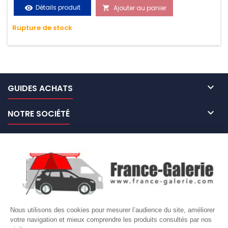
vos chargements pendant le transport. Matière polyester
Détails produit
Ajouter au panier
visibility

très résistante aux UV et aux variations de températures,
Rupture de stock
n'absorbe pas l'eau.

GUIDES ACHATS

NOTRE SOCIÉTÉ

NOS MARQUES DE GALERIES

VOTRE COMPTE
Site protégé par reCAPTCHA.
Vie privée
-
Termes
Nous utilisons des cookies pour mesurer l’audience du site, améliorer
LETTRE D'INFORMATIONS
votre navigation et mieux comprendre les produits consultés par nos