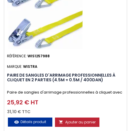
RÉFÉRENCE:
WIS1257988
MARQUE:
WISTRA
PAIRE DE SANGLES D'ARRIMAGE PROFESSIONNELLES À
CLIQUET EN 2 PARTIES (4.5M + 0.5M / 400DAN)
Paire de sangles d'arrimage professionnelles à cliquet avec
crochet en 2 parties (4.5M + 0.5M / 400daN), simple et rapide
25,92 € HT
Prix
d'utilisation. Permet d'arrimer et de sécuriser
31,10 € TTC
vos chargements pendant le transport. Matière polyester
Détails produit
Ajouter au panier
visibility

très résistante aux UV et aux variations de températures,