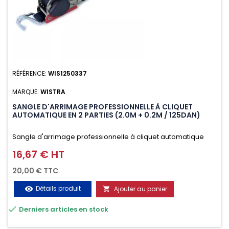
RÉFÉRENCE:
WIS1250337
MARQUE:
WISTRA
SANGLE D'ARRIMAGE PROFESSIONNELLE À CLIQUET
AUTOMATIQUE EN 2 PARTIES (2.0M + 0.2M / 125DAN)
Sangle d'arrimage professionnelle à cliquet automatique
avec crochet deux doigts soudés en J en 2 parties (2.0M +
16,67 € HT
Prix
0.2M / 125daN), simple et rapide d'utilisation. Permet
20,00 € TTC
d'arrimer et de sécuriser vos chargements pendant le
Détails produit
Ajouter au panier
visibility

transport. Matière polyester très résistante aux UV et aux

Derniers articles en stock
variations de températures, n'absorbe pas l'eau.