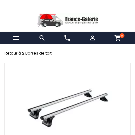
0


phone

shopping_cart
Retour à 2 Barres de toit