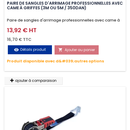
PAIRE DE SANGLES D'ARRIMAGE PROFESSIONNELLES AVEC
CAME À GRIFFES (3M OU 5M / 350DAN)
Paire de sangles d'arrimage professionnelles avec came à
griffes (3M ou 5M / 350daN), simple et rapide d'utilisation.
13,92 € HT
Prix
Permet d'arrimer et de sécuriser vos chargements pendant
16,70 € TTC
le transport. Matière polyester très résistante aux UV et aux
Détails produit
Ajouter au panier
visibility

variations de températures, n'absorbe pas l'eau.
Produit disponible avec d&#039;autres options
ajouter à comparaison