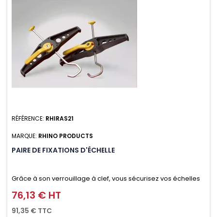
RÉFÉRENCE:
RHIRAS21
MARQUE:
RHINO PRODUCTS
PAIRE DE FIXATIONS D'ÉCHELLE
Grâce à son verrouillage à clef, vous sécurisez vos échelles
d'un seul geste aussi bien contre le vol que pendant le
76,13 € HT
Prix
transport. Référence vendue par paire.
91,35 € TTC