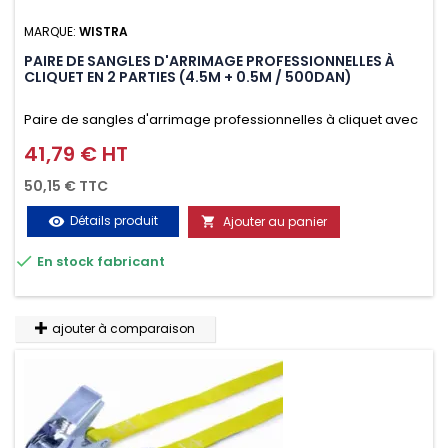
MARQUE:
WISTRA
PAIRE DE SANGLES D'ARRIMAGE PROFESSIONNELLES À
CLIQUET EN 2 PARTIES (4.5M + 0.5M / 500DAN)
Paire de sangles d'arrimage professionnelles à cliquet avec
crochet en 2 parties (4.5M + 0.5M / 500daN), simple et rapide
41,79 € HT
Prix
d'utilisation. Permet d'arrimer et de sécuriser vos
50,15 € TTC
chargements pendant le transport. Matière polyester très
Détails produit
Ajouter au panier
visibility

résistante aux UV et aux variations de températures,

En stock fabricant
n'absorbe pas l'eau.
ajouter à comparaison