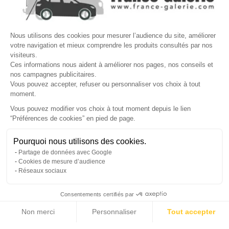
Site protégé par reCAPTCHA.
Vie privée
-
Termes
Nous utilisons des cookies pour mesurer l’audience du site, améliorer
LETTRE D'INFORMATIONS
votre navigation et mieux comprendre les produits consultés par nos
visiteurs.
Ces informations nous aident à améliorer nos pages, nos conseils et
nos campagnes publicitaires.
Vous pouvez accepter, refuser ou personnaliser vos choix à tout
SUIVEZ-NOUS
moment.
Vous pouvez modifier vos choix à tout moment depuis le lien
“Préférences de cookies” en pied de page.
Gérer mes cookies
Pourquoi nous utilisons des cookies.
© Copyright 2026 France Galerie. Tous droits reservés.
Partage de données avec Google
Cookies de mesure d’audience
Réseaux sociaux
Consentements certifiés par
Non merci
Personnaliser
Tout accepter
Cliquez-ici pour modifier vos préférences en matière de cookies
Axeptio consent
Plateforme de Gestion du Consentement : Personnalisez vos Options