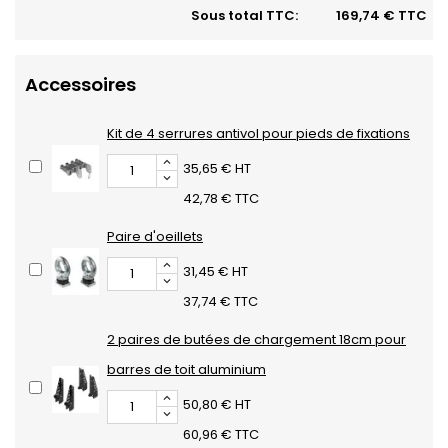
Sous total TTC:
169,74 € TTC
Accessoires
Kit de 4 serrures antivol pour pieds de fixations
35,65 € HT
42,78 € TTC
Paire d'oeillets
31,45 € HT
37,74 € TTC
2 paires de butées de chargement 18cm pour
barres de toit aluminium
50,80 € HT
60,96 € TTC