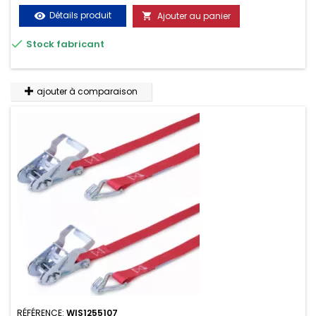
Détails produit
Ajouter au panier
visibility


Stock fabricant
ajouter à comparaison
RÉFÉRENCE:
WIS1255107