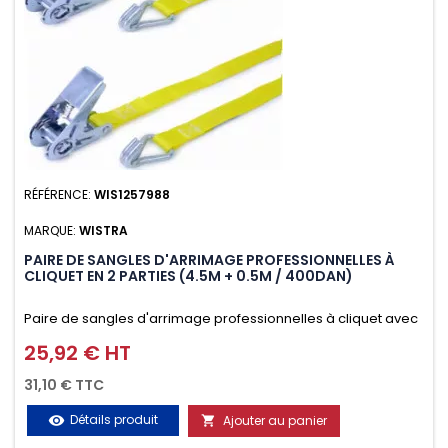
RÉFÉRENCE:
WIS1257988
MARQUE:
WISTRA
PAIRE DE SANGLES D'ARRIMAGE PROFESSIONNELLES À
CLIQUET EN 2 PARTIES (4.5M + 0.5M / 400DAN)
Paire de sangles d'arrimage professionnelles à cliquet avec
crochet en 2 parties (4.5M + 0.5M / 400daN), simple et rapide
25,92 € HT
Prix
d'utilisation. Permet d'arrimer et de sécuriser
31,10 € TTC
vos chargements pendant le transport. Matière polyester
Détails produit
Ajouter au panier
visibility

très résistante aux UV et aux variations de températures,