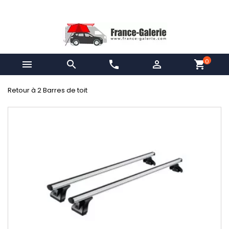
0


phone

shopping_cart
Retour à 2 Barres de toit