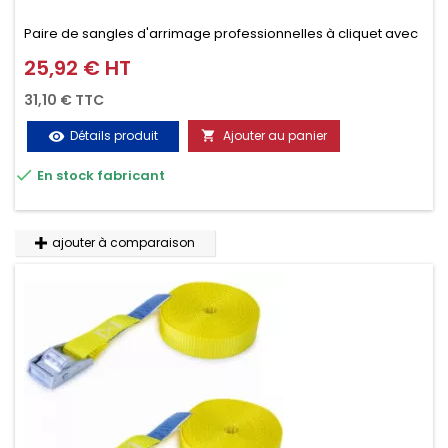
Paire de sangles d'arrimage professionnelles à cliquet avec
crochet en 2 parties (4.5M + 0.5M / 400daN), simple et rapide
25,92 € HT
Prix
d'utilisation. Permet d'arrimer et de sécuriser
31,10 € TTC
vos chargements pendant le transport. Matière polyester
Détails produit
Ajouter au panier
visibility

très résistante aux UV et aux variations de températures,

En stock fabricant
n'absorbe pas l'eau.
ajouter à comparaison