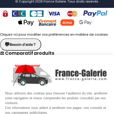
© Copyright 2026 France Galerie. Tous droits reservés.
Cliquez-ici pour modifier vos préférences en matière de cookies
💬
Besoin d'aide ?
⚖ Comparatif produits
×
📋 Fiche technique
×
☎
Demander un rappel
×
Nous utilisons des cookies pour mesurer l’audience du site, améliorer
Nos conseillers vous rappellent du
Lundi au Vendredi
de
8h30 à
votre navigation et mieux comprendre les produits consultés par nos
visiteurs.
17h30
.
Ces informations nous aident à améliorer nos pages, nos conseils et
nos campagnes publicitaires.