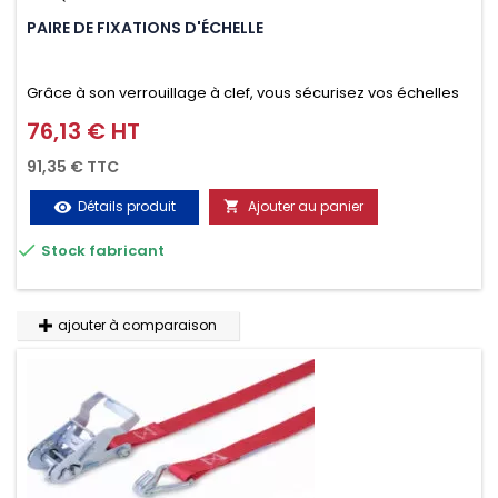
PAIRE DE FIXATIONS D'ÉCHELLE
Grâce à son verrouillage à clef, vous sécurisez vos échelles
d'un seul geste aussi bien contre le vol que pendant le
76,13 € HT
Prix
transport. Référence vendue par paire.
91,35 € TTC
Détails produit
Ajouter au panier
visibility


Stock fabricant
ajouter à comparaison