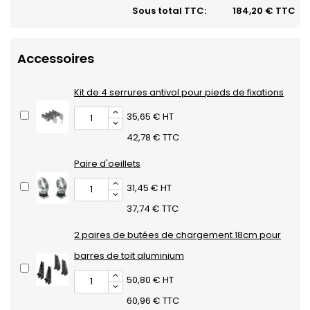
Sous total TTC:
184,20 € TTC
Accessoires
Kit de 4 serrures antivol pour pieds de fixations
35,65 € HT
42,78 € TTC
Paire d'oeillets
31,45 € HT
37,74 € TTC
2 paires de butées de chargement 18cm pour
barres de toit aluminium
50,80 € HT
60,96 € TTC