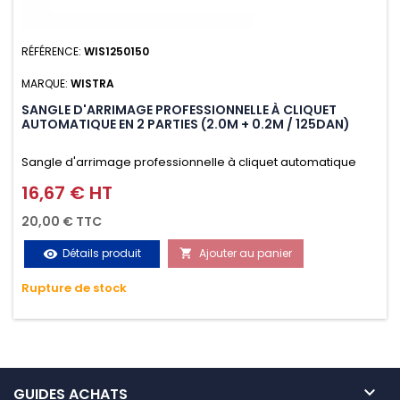
RÉFÉRENCE:
WIS1250150
MARQUE:
WISTRA
SANGLE D'ARRIMAGE PROFESSIONNELLE À CLIQUET
AUTOMATIQUE EN 2 PARTIES (2.0M + 0.2M / 125DAN)
Sangle d'arrimage professionnelle à cliquet automatique
avec crochet S en 2 parties (2.0M + 0.2M / 125daN), simple et
16,67 € HT
Prix
rapide d'utilisation. Permet d'arrimer et de sécuriser
20,00 € TTC
vos chargements pendant le transport. Matière polyester
Détails produit
Ajouter au panier
visibility

très résistante aux UV et aux variations de températures,
Rupture de stock
n'absorbe pas l'eau.

GUIDES ACHATS