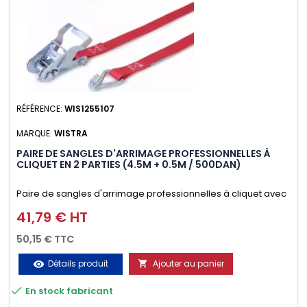
RÉFÉRENCE:
WIS1255107
MARQUE:
WISTRA
PAIRE DE SANGLES D'ARRIMAGE PROFESSIONNELLES À
CLIQUET EN 2 PARTIES (4.5M + 0.5M / 500DAN)
Paire de sangles d'arrimage professionnelles à cliquet avec
crochet en 2 parties (4.5M + 0.5M / 500daN), simple et rapide
41,79 € HT
Prix
d'utilisation. Permet d'arrimer et de sécuriser vos
50,15 € TTC
chargements pendant le transport. Matière polyester très
Détails produit
Ajouter au panier
visibility

résistante aux UV et aux variations de températures,

En stock fabricant
n'absorbe pas l'eau.