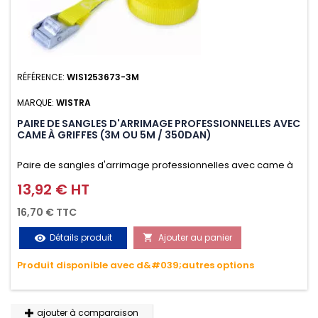
RÉFÉRENCE:
WIS1253673-3M
MARQUE:
WISTRA
PAIRE DE SANGLES D'ARRIMAGE PROFESSIONNELLES AVEC
CAME À GRIFFES (3M OU 5M / 350DAN)
Paire de sangles d'arrimage professionnelles avec came à
griffes (3M ou 5M / 350daN), simple et rapide d'utilisation.
13,92 € HT
Prix
Permet d'arrimer et de sécuriser vos chargements pendant
16,70 € TTC
le transport. Matière polyester très résistante aux UV et aux
Détails produit
Ajouter au panier
visibility

variations de températures, n'absorbe pas l'eau.
Produit disponible avec d&#039;autres options
ajouter à comparaison