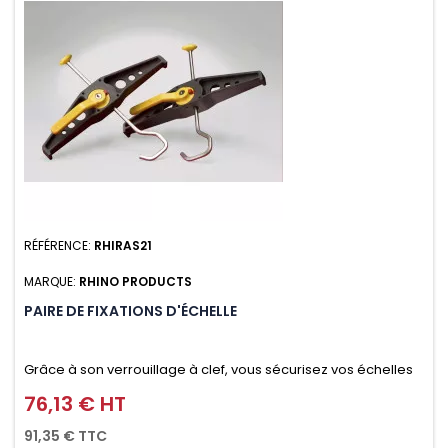
RÉFÉRENCE:
RHIRAS21
MARQUE:
RHINO PRODUCTS
PAIRE DE FIXATIONS D'ÉCHELLE
Grâce à son verrouillage à clef, vous sécurisez vos échelles
d'un seul geste aussi bien contre le vol que pendant le
76,13 € HT
Prix
transport. Référence vendue par paire.
91,35 € TTC