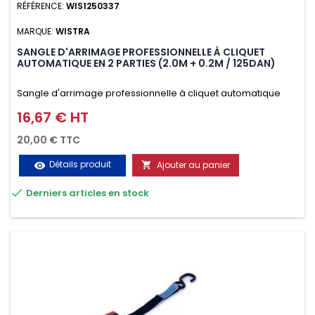
RÉFÉRENCE:
WIS1250337
MARQUE:
WISTRA
SANGLE D'ARRIMAGE PROFESSIONNELLE À CLIQUET
AUTOMATIQUE EN 2 PARTIES (2.0M + 0.2M / 125DAN)
Sangle d'arrimage professionnelle à cliquet automatique
avec crochet deux doigts soudés en J en 2 parties (2.0M +
16,67 € HT
Prix
0.2M / 125daN), simple et rapide d'utilisation. Permet
20,00 € TTC
d'arrimer et de sécuriser vos chargements pendant le
Détails produit
Ajouter au panier
visibility

transport. Matière polyester très résistante aux UV et aux

Derniers articles en stock
variations de températures, n'absorbe pas l'eau.