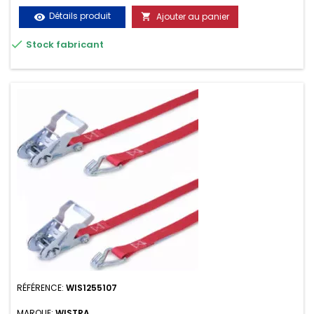
Détails produit
Ajouter au panier
visibility


Stock fabricant
RÉFÉRENCE:
WIS1255107
MARQUE:
WISTRA