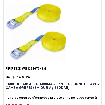
RÉFÉRENCE:
WIS1253673-3M
MARQUE:
WISTRA
PAIRE DE SANGLES D'ARRIMAGE PROFESSIONNELLES AVEC
CAME À GRIFFES (3M OU 5M / 350DAN)
Paire de sangles d'arrimage professionnelles avec came à
griffes (3M ou 5M / 350daN), simple et rapide d'utilisation.