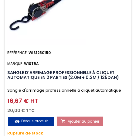
RÉFÉRENCE:
WIS1250150
MARQUE:
WISTRA
SANGLE D'ARRIMAGE PROFESSIONNELLE À CLIQUET
AUTOMATIQUE EN 2 PARTIES (2.0M + 0.2M / 125DAN)
Sangle d'arrimage professionnelle à cliquet automatique
avec crochet S en 2 parties (2.0M + 0.2M / 125daN), simple et
16,67 € HT
Prix
rapide d'utilisation. Permet d'arrimer et de sécuriser
20,00 € TTC
vos chargements pendant le transport. Matière polyester
Détails produit
Ajouter au panier
visibility

très résistante aux UV et aux variations de températures,
Rupture de stock
n'absorbe pas l'eau.