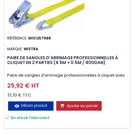
RÉFÉRENCE:
WIS1257988
MARQUE:
WISTRA
PAIRE DE SANGLES D'ARRIMAGE PROFESSIONNELLES À
CLIQUET EN 2 PARTIES (4.5M + 0.5M / 400DAN)
Paire de sangles d'arrimage professionnelles à cliquet avec
crochet en 2 parties (4.5M + 0.5M / 400daN), simple et rapide
25,92 € HT
Prix
d'utilisation. Permet d'arrimer et de sécuriser
31,10 € TTC
vos chargements pendant le transport. Matière polyester
Détails produit
Ajouter au panier
visibility

très résistante aux UV et aux variations de températures,

En stock fabricant
n'absorbe pas l'eau.