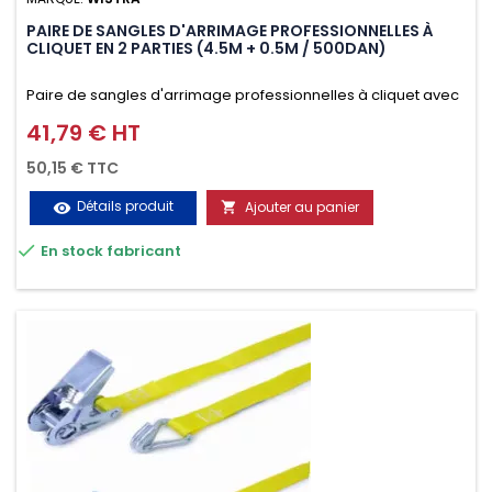
PAIRE DE SANGLES D'ARRIMAGE PROFESSIONNELLES À
CLIQUET EN 2 PARTIES (4.5M + 0.5M / 500DAN)
Paire de sangles d'arrimage professionnelles à cliquet avec
crochet en 2 parties (4.5M + 0.5M / 500daN), simple et rapide
41,79 € HT
Prix
d'utilisation. Permet d'arrimer et de sécuriser vos
50,15 € TTC
chargements pendant le transport. Matière polyester très
Détails produit
Ajouter au panier
visibility

résistante aux UV et aux variations de températures,

En stock fabricant
n'absorbe pas l'eau.