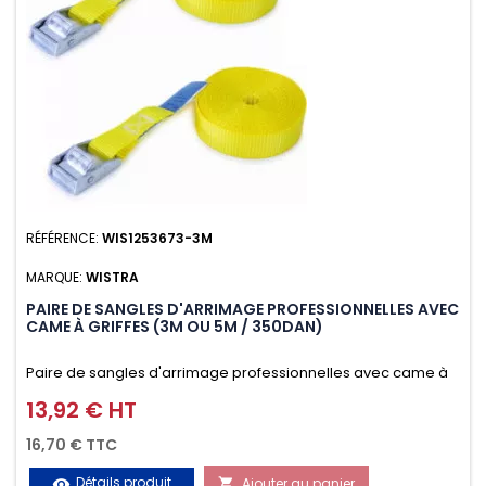
RÉFÉRENCE:
WIS1253673-3M
MARQUE:
WISTRA
PAIRE DE SANGLES D'ARRIMAGE PROFESSIONNELLES AVEC
CAME À GRIFFES (3M OU 5M / 350DAN)
Paire de sangles d'arrimage professionnelles avec came à
griffes (3M ou 5M / 350daN), simple et rapide d'utilisation.
13,92 € HT
Prix
Permet d'arrimer et de sécuriser vos chargements pendant
16,70 € TTC
le transport. Matière polyester très résistante aux UV et aux
Détails produit
Ajouter au panier
visibility
