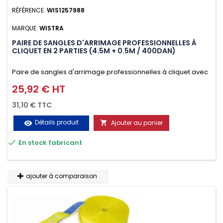
RÉFÉRENCE:
WIS1257988
MARQUE:
WISTRA
PAIRE DE SANGLES D'ARRIMAGE PROFESSIONNELLES À
CLIQUET EN 2 PARTIES (4.5M + 0.5M / 400DAN)
Paire de sangles d'arrimage professionnelles à cliquet avec
crochet en 2 parties (4.5M + 0.5M / 400daN), simple et rapide
25,92 € HT
Prix
d'utilisation. Permet d'arrimer et de sécuriser
31,10 € TTC
vos chargements pendant le transport. Matière polyester
Détails produit
Ajouter au panier
visibility

très résistante aux UV et aux variations de températures,

En stock fabricant
n'absorbe pas l'eau.
ajouter à comparaison