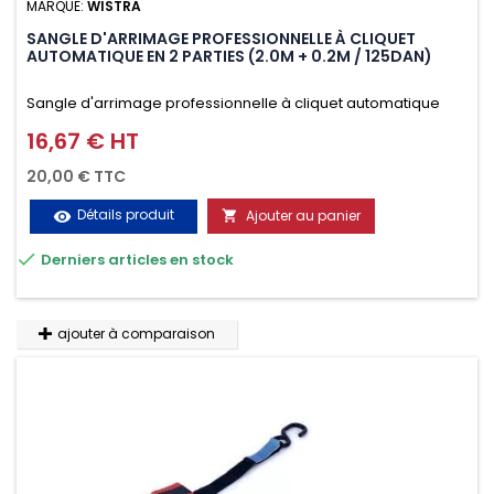
MARQUE:
WISTRA
SANGLE D'ARRIMAGE PROFESSIONNELLE À CLIQUET
AUTOMATIQUE EN 2 PARTIES (2.0M + 0.2M / 125DAN)
Sangle d'arrimage professionnelle à cliquet automatique
avec crochet deux doigts soudés en J en 2 parties (2.0M +
16,67 € HT
Prix
0.2M / 125daN), simple et rapide d'utilisation. Permet
20,00 € TTC
d'arrimer et de sécuriser vos chargements pendant le
Détails produit
Ajouter au panier
visibility

transport. Matière polyester très résistante aux UV et aux

Derniers articles en stock
variations de températures, n'absorbe pas l'eau.
ajouter à comparaison