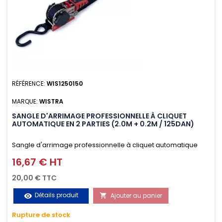
RÉFÉRENCE:
WIS1250150
MARQUE:
WISTRA
SANGLE D'ARRIMAGE PROFESSIONNELLE À CLIQUET
AUTOMATIQUE EN 2 PARTIES (2.0M + 0.2M / 125DAN)
Sangle d'arrimage professionnelle à cliquet automatique
avec crochet S en 2 parties (2.0M + 0.2M / 125daN), simple et
16,67 € HT
Prix
rapide d'utilisation. Permet d'arrimer et de sécuriser
20,00 € TTC
vos chargements pendant le transport. Matière polyester
Détails produit
Ajouter au panier
visibility

très résistante aux UV et aux variations de températures,
Rupture de stock
n'absorbe pas l'eau.