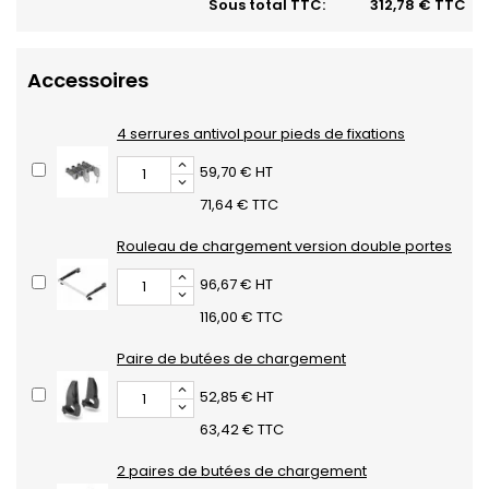
Sous total TTC:
312,78 € TTC
Accessoires
4 serrures antivol pour pieds de fixations
59,70 € HT
71,64 € TTC
Rouleau de chargement version double portes
96,67 € HT
116,00 € TTC
Paire de butées de chargement
52,85 € HT
63,42 € TTC
2 paires de butées de chargement