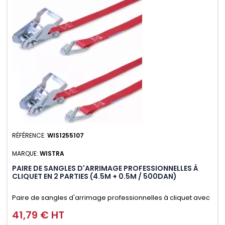
RÉFÉRENCE:
WIS1255107
MARQUE:
WISTRA
PAIRE DE SANGLES D'ARRIMAGE PROFESSIONNELLES À
CLIQUET EN 2 PARTIES (4.5M + 0.5M / 500DAN)
Paire de sangles d'arrimage professionnelles à cliquet avec
crochet en 2 parties (4.5M + 0.5M / 500daN), simple et rapide
41,79 € HT
Prix