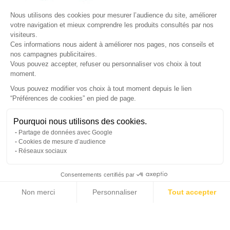
×
Nous utilisons des cookies pour mesurer l’audience du site, améliorer
Nos conseillers vous rappellent du
Lundi au Vendredi
de
8h30 à
votre navigation et mieux comprendre les produits consultés par nos
visiteurs.
17h30
.
Ces informations nous aident à améliorer nos pages, nos conseils et
nos campagnes publicitaires.
Nom
*
Prénom
*
Vous pouvez accepter, refuser ou personnaliser vos choix à tout
moment.
Téléphone
*
Vous pouvez modifier vos choix à tout moment depuis le lien
“Préférences de cookies” en pied de page.
Gérer mes cookies
Jour souhaité
Besoin d'aide ?
Une question ? Nous sommes là pour vous accompagner
Pourquoi nous utilisons des cookies.
Créneau
Message
(facultatif)
Partage de données avec Google
Non, merci
Oui, volontiers
Cookies de mesure d’audience
Réseaux sociaux
Consentements certifiés par
Non merci
Personnaliser
Tout accepter
Annuler
Envoyer
Axeptio consent
Plateforme de Gestion du Consentement : Personnalisez vos Options
Notre plateforme vous permet d'adapter et de gérer vos paramètres de confide