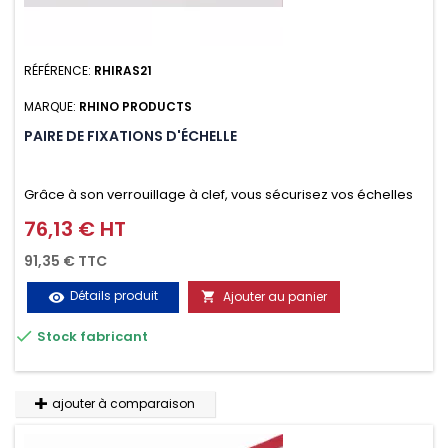
RÉFÉRENCE:
RHIRAS21
MARQUE:
RHINO PRODUCTS
PAIRE DE FIXATIONS D'ÉCHELLE
Grâce à son verrouillage à clef, vous sécurisez vos échelles
d'un seul geste aussi bien contre le vol que pendant le
76,13 € HT
Prix
transport. Référence vendue par paire.
91,35 € TTC
Détails produit
Ajouter au panier
visibility


Stock fabricant
ajouter à comparaison