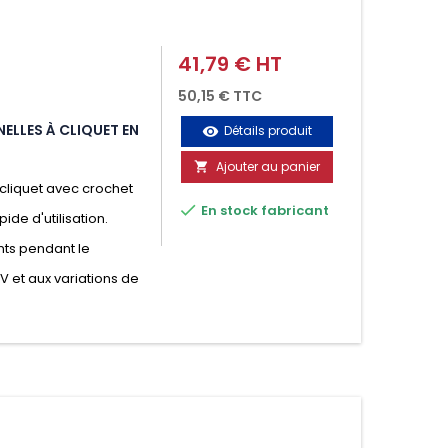
41,79 € HT
Prix
50,15 € TTC
ELLES À CLIQUET EN
Détails produit
visibility
Ajouter au panier

cliquet avec crochet

En stock fabricant
ide d'utilisation.
nts pendant le
UV et aux variations de