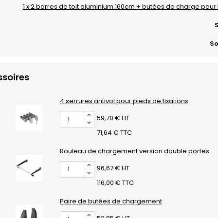
1 x 2 barres de toit aluminium 160cm + butées de charge pour
S
So
soires
4 serrures antivol pour pieds de fixations
59,70 € HT
71,64 € TTC
Rouleau de chargement version double portes
96,67 € HT
116,00 € TTC
Paire de butées de chargement