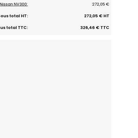
 Nissan NV300:
272,05 €
ous total HT:
272,05 € HT
us total TTC:
326,46 € TTC