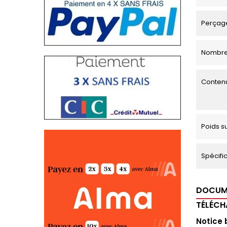
Perçage
Nombre
Contenu
Poids s
Spécific
DOCUM
TÉLÉC
Notice 