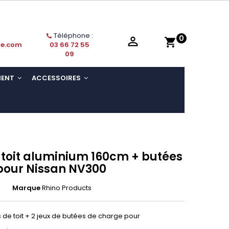
Téléphone :
0

shopping_cart
ie.com
03 66 72 55
09
MENT
ACCESSOIRES
 toit aluminium 160cm + butées
pour Nissan NV300
R
Marque
Rhino Products
de toit + 2 jeux de butées de charge pour