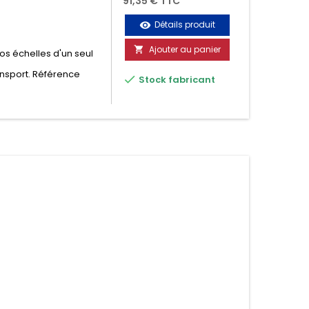
91,35 € TTC
Détails produit
visibility
Ajouter au panier

vos échelles d'un seul
ansport. Référence

Stock fabricant