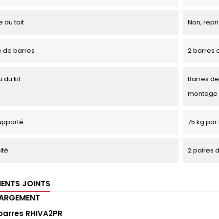
 du toit
Non, repri
 de barres
2 barres d
 du kit
Barres de 
montage
upporté
75 kg par 
ité
2 paires 
ENTS JOINTS
HARGEMENT
barres RHIVA2PR