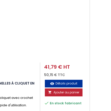
41,79 € HT
Prix
50,15 € TTC
ELLES À CLIQUET EN
Détails produit
visibility
Ajouter au panier

cliquet avec crochet

En stock fabricant
ide d'utilisation.