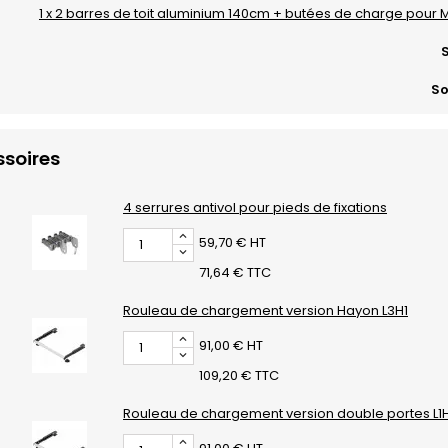
1 x 2 barres de toit aluminium 140cm + butées de charge pour 
S
So
soires
4 serrures antivol pour pieds de fixations
59,70 € HT
71,64 € TTC
Rouleau de chargement version Hayon L3H1
91,00 € HT
109,20 € TTC
Rouleau de chargement version double portes L1H