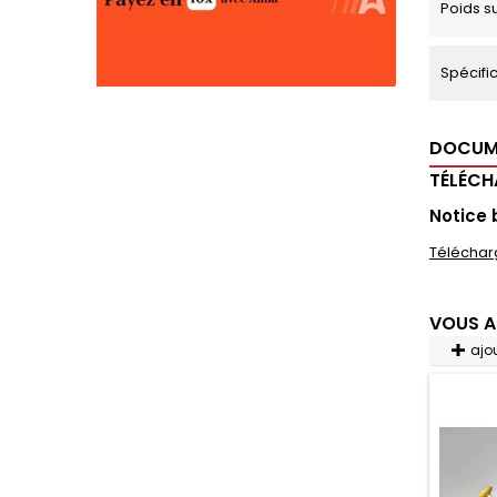
Poids s
Spécific
DOCUM
TÉLÉC
Notice 
Téléchar
VOUS A
ajo