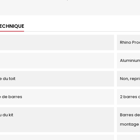
TECHNIQUE
Rhino Pro
Aluminiu
 du toit
Non, repri
 de barres
2 barres d
 du kit
Barres de 
montage