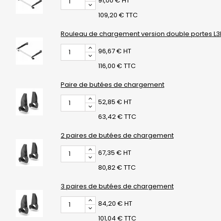
91,00 € HT
109,20 € TTC
Rouleau de chargement version double portes L3
96,67 € HT
116,00 € TTC
Paire de butées de chargement
52,85 € HT
63,42 € TTC
2 paires de butées de chargement
67,35 € HT
80,82 € TTC
3 paires de butées de chargement
84,20 € HT
101,04 € TTC