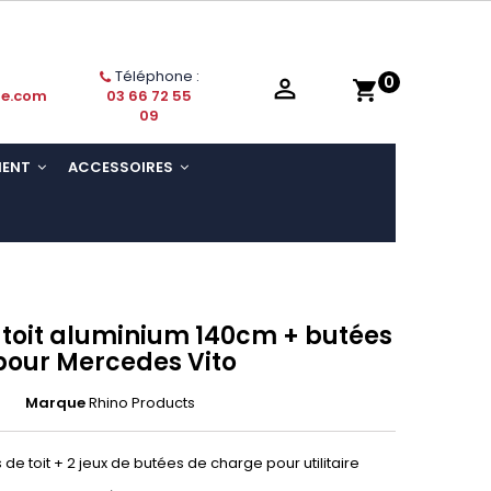
Téléphone :
0

shopping_cart
ie.com
03 66 72 55
09
MENT
ACCESSOIRES
 toit aluminium 140cm + butées
pour Mercedes Vito
Marque
Rhino Products
de toit + 2 jeux de butées de charge pour utilitaire