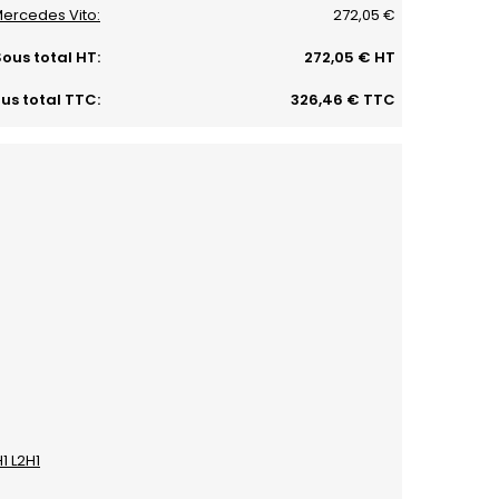
Mercedes Vito:
272,05 €
ous total HT:
272,05 € HT
us total TTC:
326,46 € TTC
1 L2H1