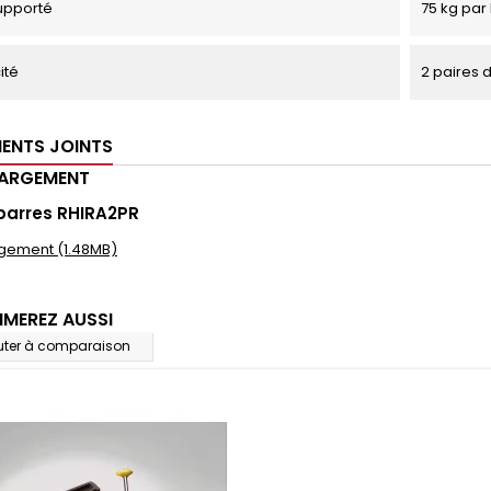
upporté
75 kg par 
ité
2 paires 
ENTS JOINTS
HARGEMENT
barres RHIRA2PR
gement (1.48MB)
IMEREZ AUSSI
uter à comparaison