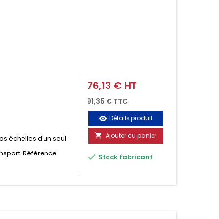
76,13 € HT
Prix
91,35 € TTC
Détails produit
visibility
Ajouter au panier

vos échelles d'un seul
ansport. Référence

Stock fabricant