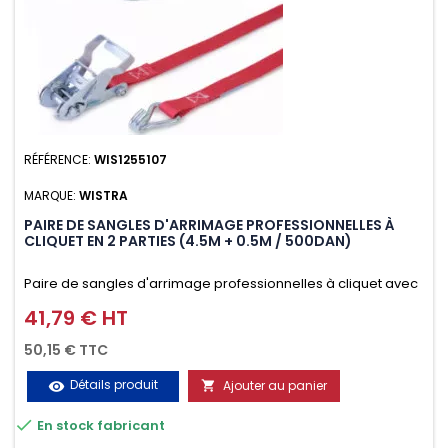
RÉFÉRENCE:
WIS1255107
MARQUE:
WISTRA
PAIRE DE SANGLES D'ARRIMAGE PROFESSIONNELLES À
CLIQUET EN 2 PARTIES (4.5M + 0.5M / 500DAN)
Paire de sangles d'arrimage professionnelles à cliquet avec
crochet en 2 parties (4.5M + 0.5M / 500daN), simple et rapide
41,79 € HT
Prix
d'utilisation. Permet d'arrimer et de sécuriser vos
50,15 € TTC
chargements pendant le transport. Matière polyester très
Détails produit
Ajouter au panier
visibility

résistante aux UV et aux variations de températures,

En stock fabricant
n'absorbe pas l'eau.