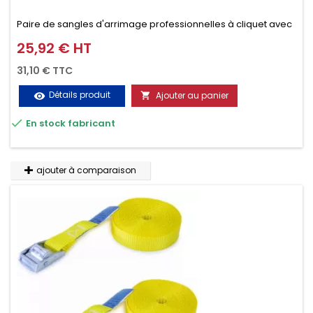
Paire de sangles d'arrimage professionnelles à cliquet avec
crochet en 2 parties (4.5M + 0.5M / 400daN), simple et rapide
25,92 € HT
Prix
d'utilisation. Permet d'arrimer et de sécuriser
31,10 € TTC
vos chargements pendant le transport. Matière polyester
Détails produit
Ajouter au panier
visibility

très résistante aux UV et aux variations de températures,

En stock fabricant
n'absorbe pas l'eau.
ajouter à comparaison