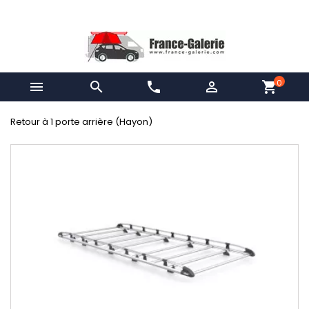
0


phone

shopping_cart
Retour à 1 porte arrière (Hayon)