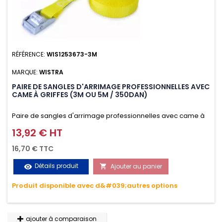
RÉFÉRENCE:
WIS1253673-3M
MARQUE:
WISTRA
PAIRE DE SANGLES D'ARRIMAGE PROFESSIONNELLES AVEC
CAME À GRIFFES (3M OU 5M / 350DAN)
Paire de sangles d'arrimage professionnelles avec came à
griffes (3M ou 5M / 350daN), simple et rapide d'utilisation.
13,92 € HT
Prix
Permet d'arrimer et de sécuriser vos chargements pendant
16,70 € TTC
le transport. Matière polyester très résistante aux UV et aux
Détails produit
Ajouter au panier
visibility

variations de températures, n'absorbe pas l'eau.
Produit disponible avec d&#039;autres options
ajouter à comparaison