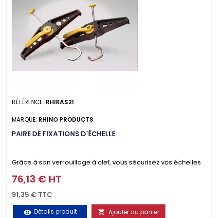
RÉFÉRENCE:
RHIRAS21
MARQUE:
RHINO PRODUCTS
PAIRE DE FIXATIONS D'ÉCHELLE
Grâce à son verrouillage à clef, vous sécurisez vos échelles
d'un seul geste aussi bien contre le vol que pendant le
76,13 € HT
Prix
transport. Référence vendue par paire.
91,35 € TTC
Détails produit
Ajouter au panier
visibility
