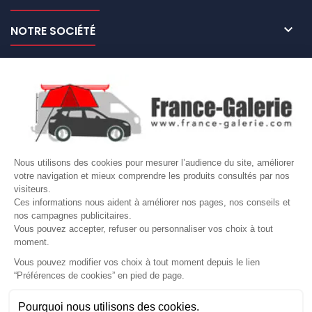

NOTRE SOCIÉTÉ

NOS MARQUES DE GALERIES

VOTRE COMPTE
Site protégé par reCAPTCHA.
Vie privée
-
Termes
Nous utilisons des cookies pour mesurer l’audience du site, améliorer
votre navigation et mieux comprendre les produits consultés par nos
LETTRE D'INFORMATIONS
visiteurs.
Ces informations nous aident à améliorer nos pages, nos conseils et
nos campagnes publicitaires.
Vous pouvez accepter, refuser ou personnaliser vos choix à tout
moment.
SUIVEZ-NOUS
Vous pouvez modifier vos choix à tout moment depuis le lien
“Préférences de cookies” en pied de page.
Gérer mes cookies
Besoin d'aide ?
Une question ? Nous sommes là pour vous accompagner
Pourquoi nous utilisons des cookies.