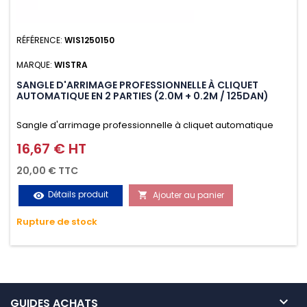
RÉFÉRENCE:
WIS1250150
MARQUE:
WISTRA
SANGLE D'ARRIMAGE PROFESSIONNELLE À CLIQUET
AUTOMATIQUE EN 2 PARTIES (2.0M + 0.2M / 125DAN)
Sangle d'arrimage professionnelle à cliquet automatique
avec crochet S en 2 parties (2.0M + 0.2M / 125daN), simple et
16,67 € HT
Prix
rapide d'utilisation. Permet d'arrimer et de sécuriser
20,00 € TTC
vos chargements pendant le transport. Matière polyester
Détails produit
Ajouter au panier
visibility

très résistante aux UV et aux variations de températures,
Rupture de stock
n'absorbe pas l'eau.

GUIDES ACHATS