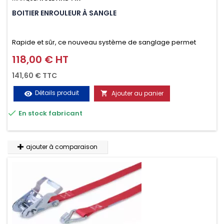
BOITIER ENROULEUR À SANGLE
Rapide et sûr, ce nouveau système de sanglage permet
d’arrimer le chargement sur la galerie en moins d’une
118,00 € HT
Prix
minute.
141,60 € TTC
Détails produit
Ajouter au panier
visibility


En stock fabricant
ajouter à comparaison