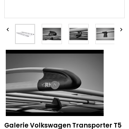


play_circle_filled
Galerie Volkswagen Transporter T5