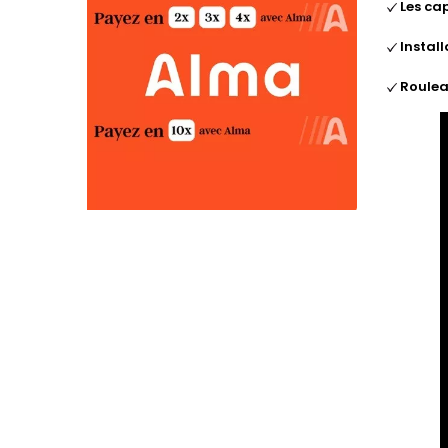
Les cap
Install
Roulea