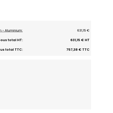
on - Aluminium:
631,15 €
ous total HT:
631,15 € HT
us total TTC:
757,38 € TTC