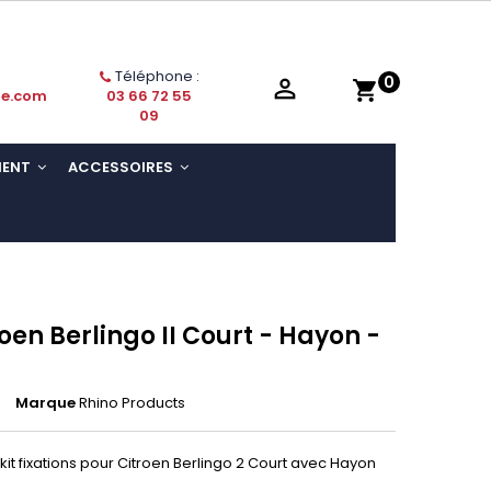
Téléphone :
0

shopping_cart
ie.com
03 66 72 55
09
MENT
ACCESSOIRES
roen Berlingo II Court - Hayon -
Marque
Rhino Products
kit fixations pour Citroen Berlingo 2 Court avec Hayon