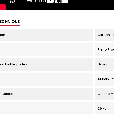
TECHNIQUE
tion
Citroën Be
Rhino Pro
u double portes
Hayon
Aluminiu
 Galerie
Galerie M
29 kg