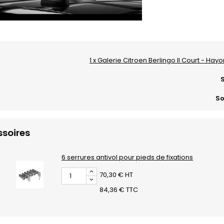
1 x Galerie Citroen Berlingo II Court - Hay
S
So
soires
6 serrures antivol pour pieds de fixations
70,30 € HT
84,36 € TTC