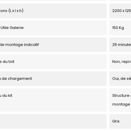
ns (L x l x h)
2200 x 12
Utile Galerie
150 Kg
e montage indicatif
25 minute
 du toit
Non, repri
u de chargement
Oui, de sé
 du kit
Structure 
montage
r
Gris