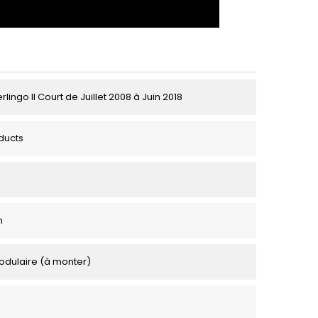
rlingo II Court de Juillet 2008 à Juin 2018
ducts
m
odulaire (à monter)