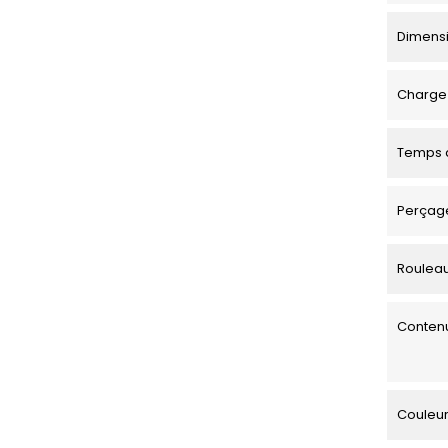
Dimensio
Charge 
Temps d
Perçage
Roulea
Contenu
Couleu