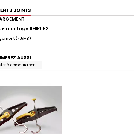
ENTS JOINTS
HARGEMENT
 de montage RHIK592
gement (4.5MB)
IMEREZ AUSSI
uter à comparaison