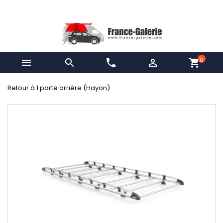
0


phone

shopping_cart
Retour à 1 porte arrière (Hayon)