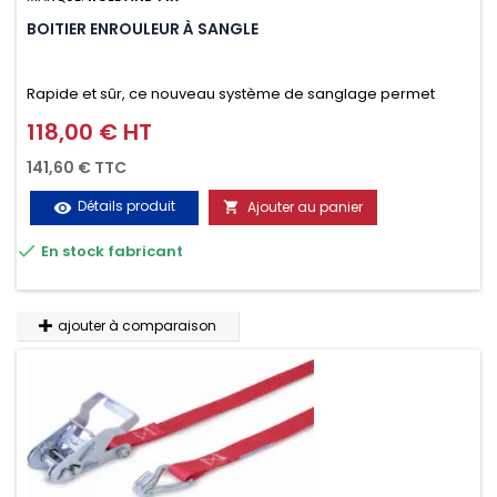
BOITIER ENROULEUR À SANGLE
Rapide et sûr, ce nouveau système de sanglage permet
d’arrimer le chargement sur la galerie en moins d’une
118,00 € HT
Prix
minute.
141,60 € TTC
Détails produit
Ajouter au panier
visibility


En stock fabricant
ajouter à comparaison