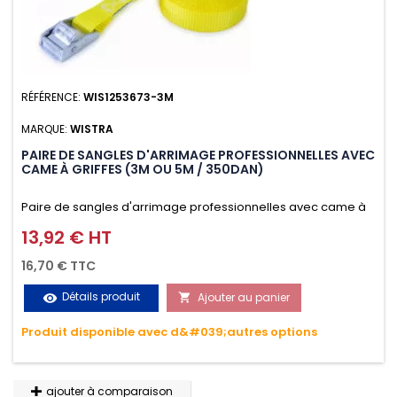
RÉFÉRENCE:
WIS1253673-3M
MARQUE:
WISTRA
PAIRE DE SANGLES D'ARRIMAGE PROFESSIONNELLES AVEC
CAME À GRIFFES (3M OU 5M / 350DAN)
Paire de sangles d'arrimage professionnelles avec came à
griffes (3M ou 5M / 350daN), simple et rapide d'utilisation.
13,92 € HT
Prix
Permet d'arrimer et de sécuriser vos chargements pendant
16,70 € TTC
le transport. Matière polyester très résistante aux UV et aux
Détails produit
Ajouter au panier
visibility

variations de températures, n'absorbe pas l'eau.
Produit disponible avec d&#039;autres options
ajouter à comparaison