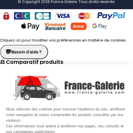
© Copyright 2026 France Galerie. Tous droits reservés.
Cliquez-ici pour modifier vos préférences en matière de cookies
💬
Besoin d'aide ?
⚖ Comparatif produits
×
📋 Fiche technique
×
☎
Demander un rappel
×
Nous utilisons des cookies pour mesurer l’audience du site, améliorer
Nos conseillers vous rappellent du
Lundi au Vendredi
de
8h30 à
votre navigation et mieux comprendre les produits consultés par nos
visiteurs.
17h30
.
Ces informations nous aident à améliorer nos pages, nos conseils et
nos campagnes publicitaires.