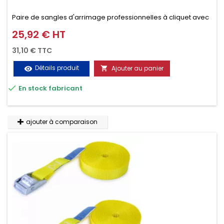
Paire de sangles d'arrimage professionnelles à cliquet avec
crochet en 2 parties (4.5M + 0.5M / 400daN), simple et rapide
25,92 € HT
Prix
d'utilisation. Permet d'arrimer et de sécuriser
31,10 € TTC
vos chargements pendant le transport. Matière polyester
Détails produit
Ajouter au panier
visibility

très résistante aux UV et aux variations de températures,

En stock fabricant
n'absorbe pas l'eau.
ajouter à comparaison