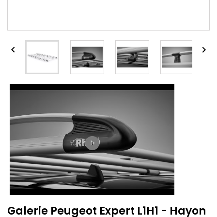


play_circle_filled
Galerie Peugeot Expert L1H1 - Hayon