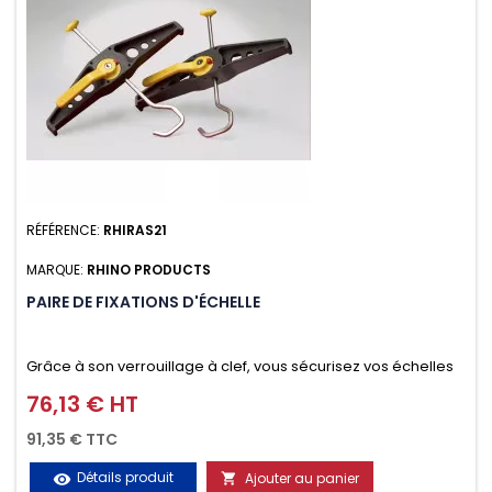
RÉFÉRENCE:
RHIRAS21
MARQUE:
RHINO PRODUCTS
PAIRE DE FIXATIONS D'ÉCHELLE
Grâce à son verrouillage à clef, vous sécurisez vos échelles
d'un seul geste aussi bien contre le vol que pendant le
76,13 € HT
Prix
transport. Référence vendue par paire.
91,35 € TTC
Détails produit
Ajouter au panier
visibility
