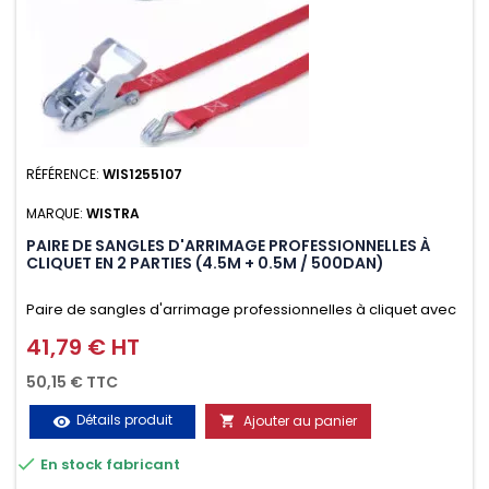
RÉFÉRENCE:
WIS1255107
MARQUE:
WISTRA
PAIRE DE SANGLES D'ARRIMAGE PROFESSIONNELLES À
CLIQUET EN 2 PARTIES (4.5M + 0.5M / 500DAN)
Paire de sangles d'arrimage professionnelles à cliquet avec
crochet en 2 parties (4.5M + 0.5M / 500daN), simple et rapide
41,79 € HT
Prix
d'utilisation. Permet d'arrimer et de sécuriser vos
50,15 € TTC
chargements pendant le transport. Matière polyester très
Détails produit
Ajouter au panier
visibility

résistante aux UV et aux variations de températures,

En stock fabricant
n'absorbe pas l'eau.