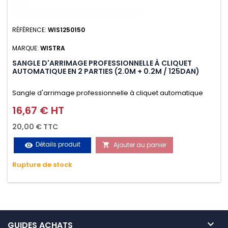
RÉFÉRENCE:
WIS1250150
MARQUE:
WISTRA
SANGLE D'ARRIMAGE PROFESSIONNELLE À CLIQUET
AUTOMATIQUE EN 2 PARTIES (2.0M + 0.2M / 125DAN)
Sangle d'arrimage professionnelle à cliquet automatique
avec crochet S en 2 parties (2.0M + 0.2M / 125daN), simple et
16,67 € HT
Prix
rapide d'utilisation. Permet d'arrimer et de sécuriser
20,00 € TTC
vos chargements pendant le transport. Matière polyester
Détails produit
Ajouter au panier
visibility

très résistante aux UV et aux variations de températures,
Rupture de stock
n'absorbe pas l'eau.

GUIDES ACHATS