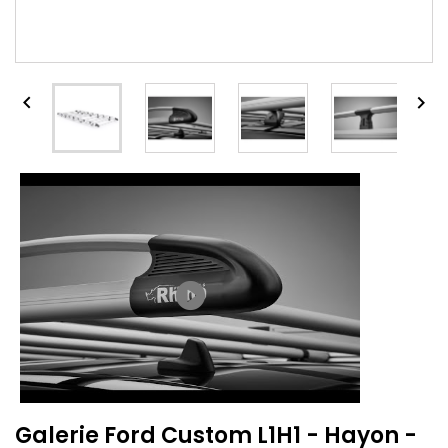


play_circle_filled
Galerie Ford Custom L1H1 - Hayon -