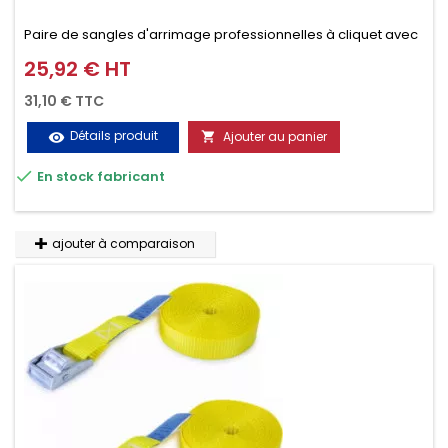
Paire de sangles d'arrimage professionnelles à cliquet avec
crochet en 2 parties (4.5M + 0.5M / 400daN), simple et rapide
25,92 € HT
Prix
d'utilisation. Permet d'arrimer et de sécuriser
31,10 € TTC
vos chargements pendant le transport. Matière polyester
Détails produit
Ajouter au panier
visibility

très résistante aux UV et aux variations de températures,

En stock fabricant
n'absorbe pas l'eau.
ajouter à comparaison