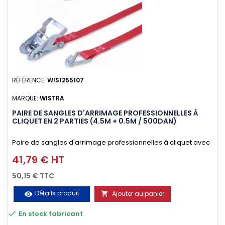
RÉFÉRENCE:
WIS1255107
MARQUE:
WISTRA
PAIRE DE SANGLES D'ARRIMAGE PROFESSIONNELLES À
CLIQUET EN 2 PARTIES (4.5M + 0.5M / 500DAN)
Paire de sangles d'arrimage professionnelles à cliquet avec
crochet en 2 parties (4.5M + 0.5M / 500daN), simple et rapide
41,79 € HT
Prix
d'utilisation. Permet d'arrimer et de sécuriser vos
50,15 € TTC
chargements pendant le transport. Matière polyester très
Détails produit
Ajouter au panier
visibility

résistante aux UV et aux variations de températures,

En stock fabricant
n'absorbe pas l'eau.