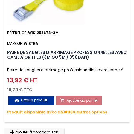
RÉFÉRENCE:
WIS1253673-3M
MARQUE:
WISTRA
PAIRE DE SANGLES D'ARRIMAGE PROFESSIONNELLES AVEC
CAME À GRIFFES (3M OU 5M / 350DAN)
Paire de sangles d'arrimage professionnelles avec came à
griffes (3M ou 5M / 350daN), simple et rapide d'utilisation.
13,92 € HT
Prix
Permet d'arrimer et de sécuriser vos chargements pendant
16,70 € TTC
le transport. Matière polyester très résistante aux UV et aux
Détails produit
Ajouter au panier
visibility

variations de températures, n'absorbe pas l'eau.
Produit disponible avec d&#039;autres options
ajouter à comparaison