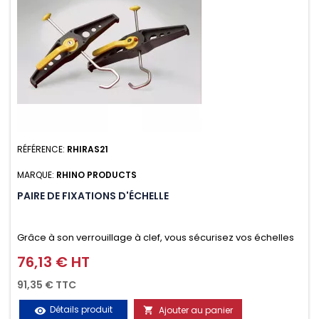
RÉFÉRENCE:
RHIRAS21
MARQUE:
RHINO PRODUCTS
PAIRE DE FIXATIONS D'ÉCHELLE
Grâce à son verrouillage à clef, vous sécurisez vos échelles
d'un seul geste aussi bien contre le vol que pendant le
76,13 € HT
Prix
transport. Référence vendue par paire.
91,35 € TTC
Détails produit
Ajouter au panier
visibility
