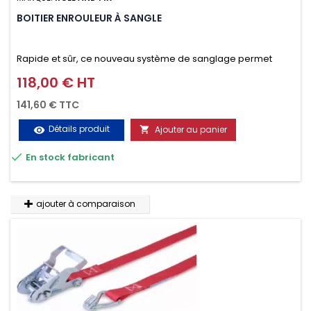
BOITIER ENROULEUR À SANGLE
Rapide et sûr, ce nouveau système de sanglage permet
d’arrimer le chargement sur la galerie en moins d’une
118,00 € HT
Prix
minute.
141,60 € TTC
Détails produit
Ajouter au panier
visibility


En stock fabricant
ajouter à comparaison