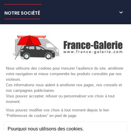

NOTRE SOCIÉTÉ

NOS MARQUES DE GALERIES

VOTRE COMPTE
Site protégé par reCAPTCHA.
Vie privée
-
Termes
Nous utilisons des cookies pour mesurer l’audience du site, améliorer
votre navigation et mieux comprendre les produits consultés par nos
LETTRE D'INFORMATIONS
visiteurs.
Ces informations nous aident à améliorer nos pages, nos conseils et
nos campagnes publicitaires.
Vous pouvez accepter, refuser ou personnaliser vos choix à tout
moment.
SUIVEZ-NOUS
Vous pouvez modifier vos choix à tout moment depuis le lien
“Préférences de cookies” en pied de page.
Gérer mes cookies
Pourquoi nous utilisons des cookies.