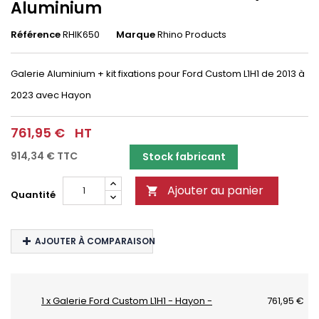
Aluminium
Référence
RHIK650
Marque
Rhino Products
Galerie Aluminium + kit fixations pour Ford Custom L1H1 de 2013 à
2023 avec Hayon
761,95 €
HT
914,34 €
TTC
Stock fabricant
Ajouter au panier

Quantité
AJOUTER À COMPARAISON
1 x Galerie Ford Custom L1H1 - Hayon -
761,95 €