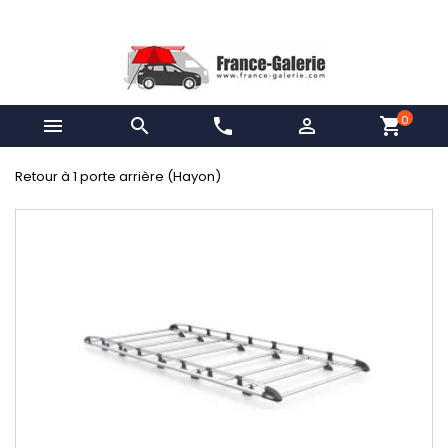
0


phone

shopping_cart
Retour à 1 porte arrière (Hayon)