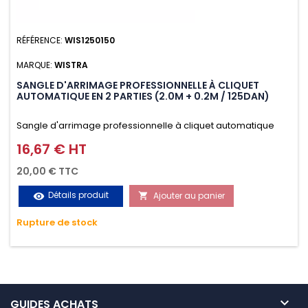
RÉFÉRENCE:
WIS1250150
MARQUE:
WISTRA
SANGLE D'ARRIMAGE PROFESSIONNELLE À CLIQUET
AUTOMATIQUE EN 2 PARTIES (2.0M + 0.2M / 125DAN)
Sangle d'arrimage professionnelle à cliquet automatique
avec crochet S en 2 parties (2.0M + 0.2M / 125daN), simple et
16,67 € HT
Prix
rapide d'utilisation. Permet d'arrimer et de sécuriser
20,00 € TTC
vos chargements pendant le transport. Matière polyester
Détails produit
Ajouter au panier
visibility

très résistante aux UV et aux variations de températures,
Rupture de stock
n'absorbe pas l'eau.

GUIDES ACHATS